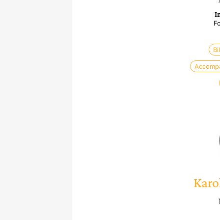
I
Fo
Bi
Accomp
Karo