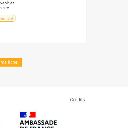
venir et
olaire
nement
 ma fiche
Crédits