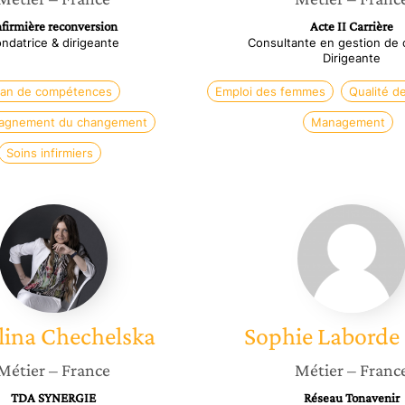
nfirmière reconversion
Acte II Carrière
ndatrice & dirigeante
Consultante en gestion de c
Dirigeante
lan de compétences
Emploi des femmes
Qualité de
agnement du changement
Management
Soins infirmiers
Karolina
Sophie
Chechelska
Labord
Balen
lina
Chechelska
Sophie
Laborde 
Métier
– France
Métier
– Franc
TDA SYNERGIE
Réseau Tonavenir