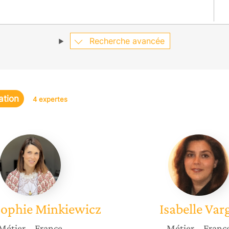
Recherche avancée
ation
4 expertes
Anne-
Isabelle
Sophie
Varga
Minkiewicz
ophie
Minkiewicz
Isabelle
Var
Métier
– France
Métier
– Franc