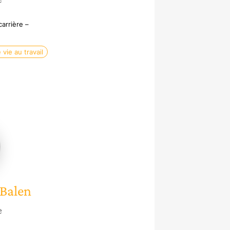
arrière –
 vie au travail
e
Balen
e