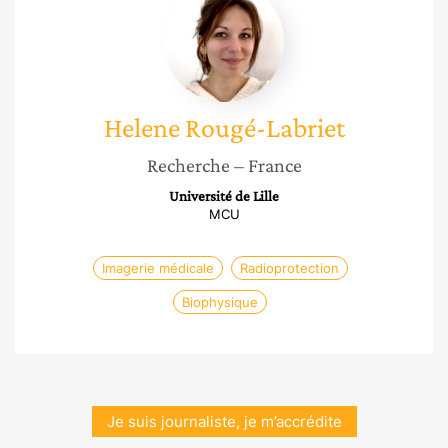
Rougé-
Labriet
Helene
Rougé-Labriet
Recherche
– France
Université de Lille
MCU
Imagerie médicale
Radioprotection
Biophysique
Je suis journaliste, je m’accrédite