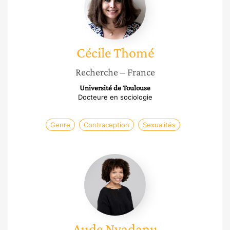
Cécile
Thomé
Recherche
– France
Université de Toulouse
Docteure en sociologie
Genre
Contraception
Sexualités
Aude
Nyadanu
Aude
Nyadanu