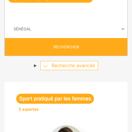
e
q
P
u
a
y
ê
s
t
RECHERCHER
e
Recherche avancée
Sport pratiqué par les femmes
5 expertes
Eva