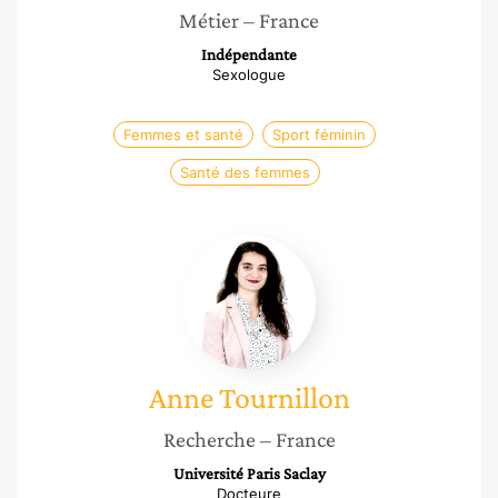
Métier
– France
Indépendante
Sexologue
Femmes et santé
Sport féminin
Santé des femmes
Anne
Tournillon
Anne
Tournillon
Recherche
– France
Université Paris Saclay
Docteure