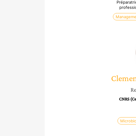
Préparatri
professi
Manageme
Clemen
Re
CNRS (Cen
Microbio