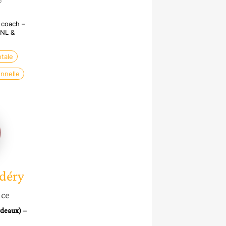
 coach –
PNL &
tale
nnelle
déry
déry
nce
rdeaux) –