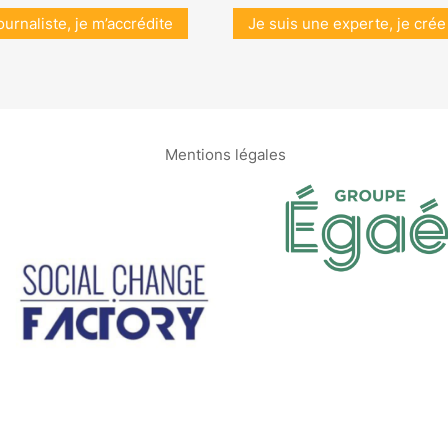
ournaliste, je m’accrédite
Je suis une experte, je crée
Mentions légales