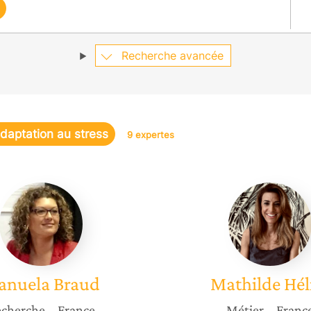
Recherche avancée
daptation au stress
9 expertes
Manuela
Mathild
Braud
Héliès
anuela
Braud
Mathilde
Hél
cherche
– France
Métier
– Franc