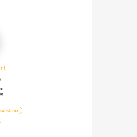
rt
e
ne
ue
 substance