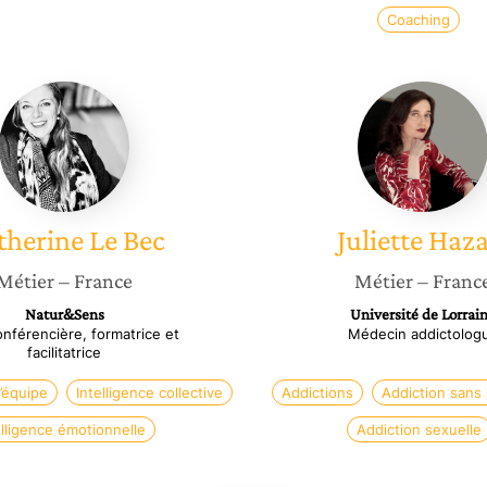
Coaching
Catherine
Juliette
Le
Hazart
Bec
therine
Le Bec
Juliette
Haza
Métier
– France
Métier
– Franc
Natur&Sens
Université de Lorrai
nférencière, formatrice et
Médecin addictolog
facilitatrice
équipe
Intelligence collective
Addictions
Addiction sans
elligence émotionnelle
Addiction sexuelle