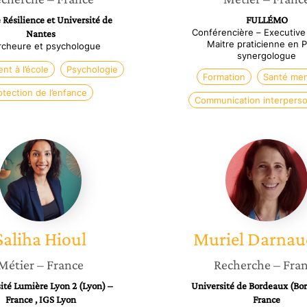
 Résilience et Université de
FULLÉMO
Conférencière – Executive
Nantes
Maitre praticienne en 
cheure et psychologue
synergologue
nt à l’école
Psychologie
Formation
Santé men
otection de l’enfance
Communication interperso
Saliha
Muriel
Hioul
Darnau
Saliha
Hioul
Muriel
Darnau
Métier
– France
Recherche
– Fra
ité Lumière Lyon 2 (Lyon) –
Université de Bordeaux (Bo
France , IGS Lyon
France