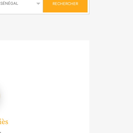
RECHERCHER
e
iès
e