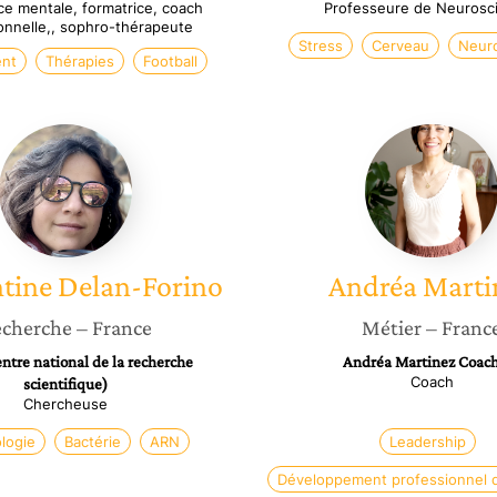
ce mentale, formatrice, coach
Professeure de Neurosc
onnelle,, sophro-thérapeute
Stress
Cerveau
Neuro
nt
Thérapies
Football
Clementine
Andréa
Delan-
Martine
Forino
tine
Delan-Forino
Andréa
Marti
cherche
– France
Métier
– Franc
tre national de la recherche
Andréa Martinez Coac
Coach
scientifique)
Chercheuse
logie
Bactérie
ARN
Leadership
Développement professionnel