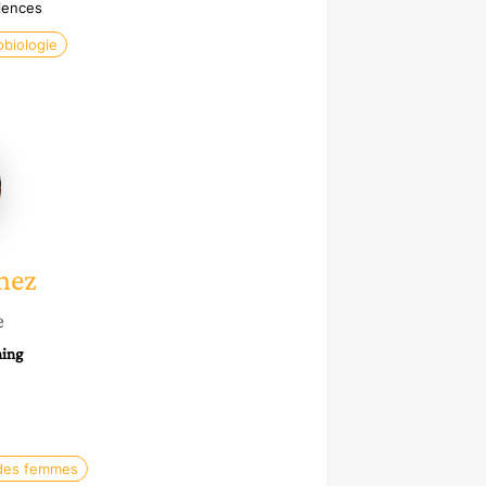
iences
biologie
z
nez
e
hing
 des femmes