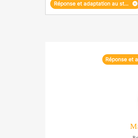
×
Réponse et adaptation au stress
Réponse et a
M
Re