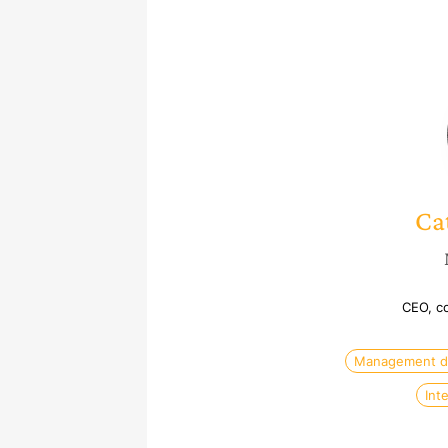
Ca
CEO, co
Management d’
Int