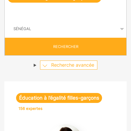
e
q
P
u
a
y
ê
s
t
RECHERCHER
e
Recherche avancée
Éducation à l’égalité filles-garçons
156 expertes
Amandine