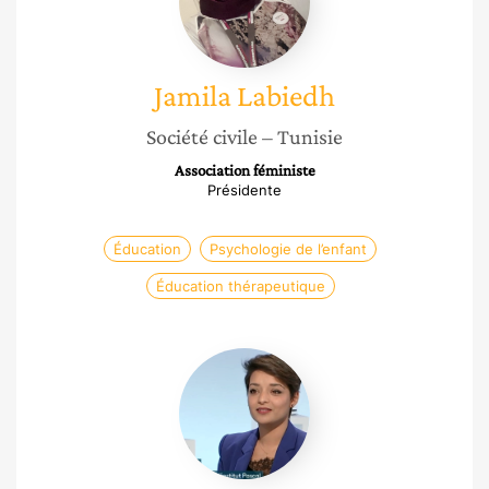
Jamila
Labiedh
Société civile
– Tunisie
Association féministe
Présidente
Éducation
Psychologie de l’enfant
Éducation thérapeutique
Maha
Issaoui