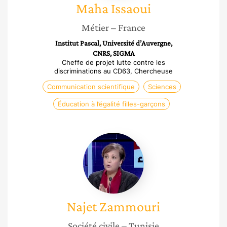
Maha
Issaoui
Métier
– France
Institut Pascal, Université d’Auvergne,
CNRS, SIGMA
Cheffe de projet lutte contre les
discriminations au CD63, Chercheuse
Communication scientifique
Sciences
Éducation à l’égalité filles-garçons
Najet
Zammouri
Najet
Zammouri
Société civile
– Tunisie