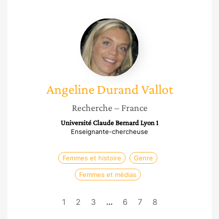
Angeline
Durand
Vallot
Angeline
Durand Vallot
Recherche
– France
Université Claude Bernard Lyon 1
Enseignante-chercheuse
Femmes et histoire
Genre
Femmes et médias
1
2
3
…
6
7
8