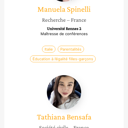
Manuela
Spinelli
Recherche
– France
Université Rennes 2
Maîtresse de conférences
Italie
Parentalités
Éducation à l’égalité filles-garçons
Tathiana
Bensafa
Tathiana
Bensafa
Société civile
– France