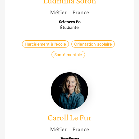
Ludmilla
Soron
Métier
– France
Sciences Po
Étudiante
Harcèlement à l’école
Orientation scolaire
Santé mentale
Caroll
Le
Fur
Caroll
Le Fur
Métier
– France
BestFutur