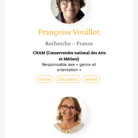
Françoise
Vouillot
Recherche
– France
CNAM (Conservatoire national des Arts
et Métiers)
Responsable axe « genre et
orientation »
Genre
Éducation
Mixité
Valentine
Chapus-
gilbert