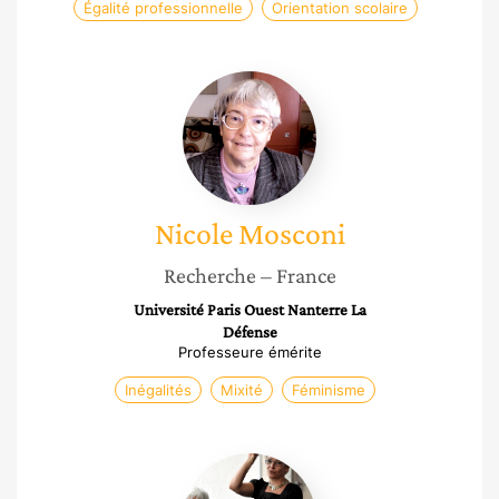
Égalité professionnelle
Orientation scolaire
Nicole
Mosconi
Nicole
Mosconi
Recherche
– France
Université Paris Ouest Nanterre La
Défense
Professeure émérite
Inégalités
Mixité
Féminisme
Claire
Caron-