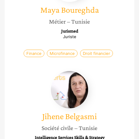
Maya
Boureghda
Métier
– Tunisie
Jurismed
Juriste
Finance
Microfinance
Droit financier
Jihene
Belgasmi
Jihene
Belgasmi
Société civile
– Tunisie
Intelligence Services Skills & Strategy