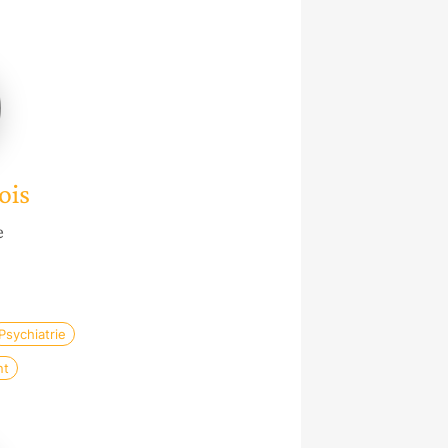
e
ois
e
Psychiatrie
nt