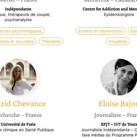
Indépendante
Centre for Addiction and Men
ue, thérapeute de couple,
Epidémiologiste
psychanalyste
lences psychologiques
Enfants et adolescents
Épi
istes et sexuelles
Thérapies
Inégalités
Astrid
Eloïse
Chevance
Bajou
trid
Chevance
Eloïse
Bajo
cherche
– France
Journaliste
– Fra
Université de Paris
EPJT – IUT de Tour
e clinique en Santé Publique
Journaliste indépendante – 
l’axe médias du Programme