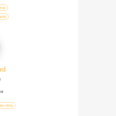
trie
anté
rd
e
ce
ien-être