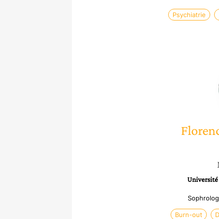
Psychiatrie
Floren
Université
Sophrolog
Burn-out
D