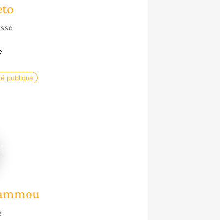
eto
isse
e
té publique
u
 Hammou
e