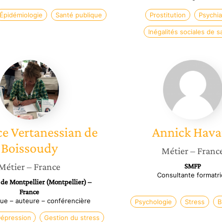
Épidémiologie
Santé publique
Prostitution
Psychia
Inégalités sociales de s
Florence
Annick
Vertanessian
Havard
de
Boissoudy
ce
Vertanessian de
Annick
Hava
Boissoudy
Métier
– Franc
Métier
– France
SMFP
Consultante formatri
 de Montpellier (Montpellier) –
France
ue – auteure – conférencière
Psychologie
Stress
B
épression
Gestion du stress