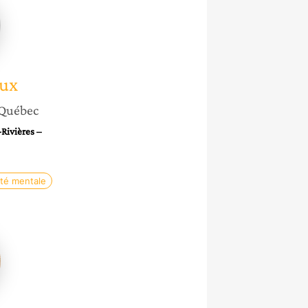
x
ux
Québec
Rivières –
té mentale
o