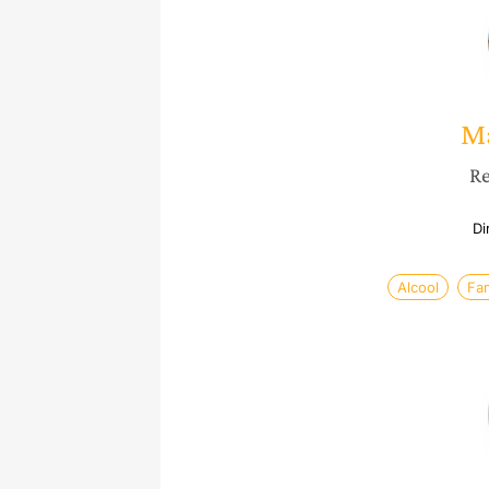
Ma
Re
Di
Alcool
Fam