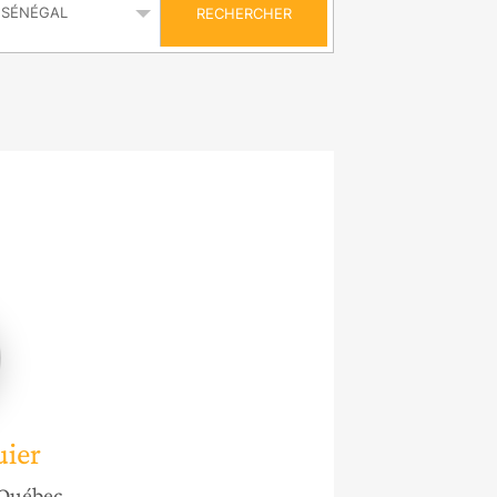
RECHERCHER
e
r
uier
Québec