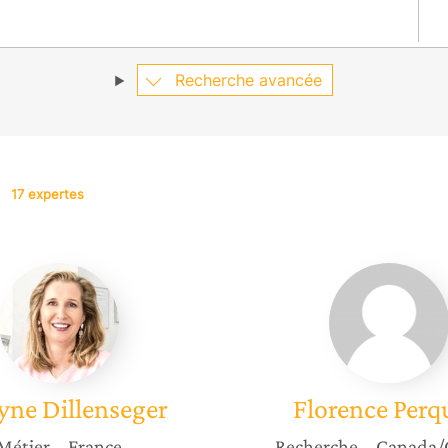
Recherche avancée
17 expertes
Evelyne
Florenc
Dillenseger
Perquie
yne
Dillenseger
Florence
Perq
Métier
– France
Recherche
– Canada/