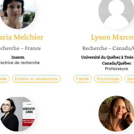
Melchior
Marcou
ria
Melchior
Lyson
Marco
cherche
– France
Recherche
– Canada/
Inserm
Université du Québec à Trois-
rectrice de recherche
Canada/Québec
Professeure
ille
Enfants et adolescents
Famille
Psychologie
San
Ariane
Sandra
Denoyel
Ferolet