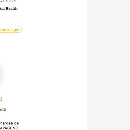
tal Health
démiologie
u
nce
s
Chargée de
 PAPAGENO