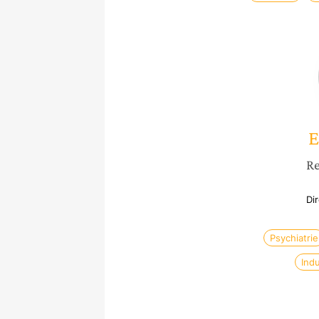
E
Re
Di
Psychiatrie
Ind