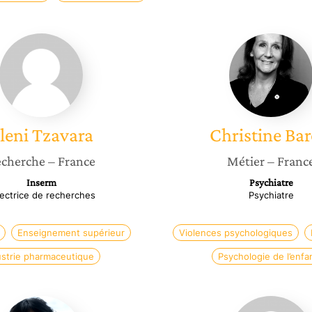
Eleni
Christin
Tzavara
Barois
leni
Tzavara
Christine
Bar
cherche
– France
Métier
– Franc
Inserm
Psychiatre
rectrice de recherches
Psychiatre
Enseignement supérieur
Violences psychologiques
ustrie pharmaceutique
Psychologie de l’enfa
Maria
Lyson