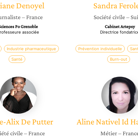
iane
Denoyel
Sandra
Ferol
urnaliste
– France
Société civile
– Su
Sciences Po Grenoble
Cabinet Artepsy
rofesseure associée
Directrice fondatric
Industrie pharmaceutique
Prévention individuelle
San
Santé
Burn-out
Marie-
Aline
Alix
Nativel
De
Id
Putter
Hammo
e-Alix
De Putter
Aline
Nativel Id
iété civile
– France
Métier
– Franc