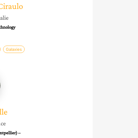
Ciraulo
alie
chnology
Galaxies
e
lle
nce
tpellier) –