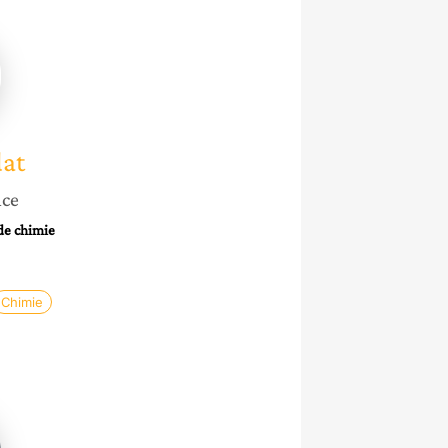
at
at
nce
de chimie
Chimie
n