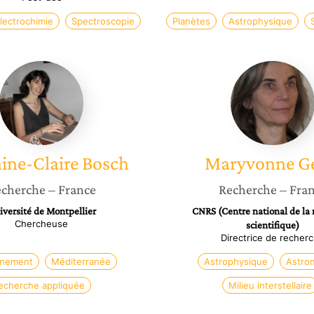
lectrochimie
Spectroscopie
Planètes
Astrophysique
Delphine-
Maryvo
Claire
Gerin
Bosch
ine-Claire
Bosch
Maryvonne
G
cherche
– France
Recherche
– Fra
iversité de Montpellier
CNRS (Centre national de la
Chercheuse
scientifique)
Directrice de recher
nnement
Méditerranée
Astrophysique
Astro
echerche appliquée
Milieu interstellaire