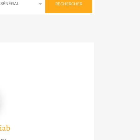
RECHERCHER
b
iab
nce