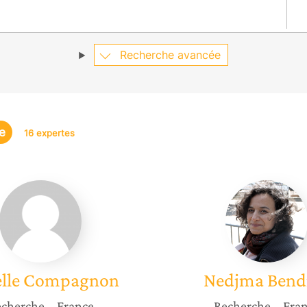
Recherche avancée
e
16 expertes
Isabelle
Nedjma
Compagnon
Bendia
lle
Compagnon
Nedjma
Bend
cherche
– France
Recherche
– Fra