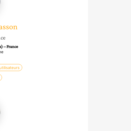
asson
nce
s) – France
he
tilisateurs