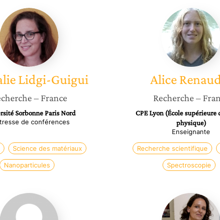
Nathalie
Alice
Lidgi-
Renaud
Guigui
lie
Lidgi-Guigui
Alice
Renaud
cherche
– France
Recherche
– Fra
rsité Sorbonne Paris Nord
CPE Lyon (École supérieure 
tresse de conférences
physique)
Enseignante
Science des matériaux
Recherche scientifique
Nanoparticules
Spectroscopie
Christel
Marie-
Gozzi
Aude
Méasso