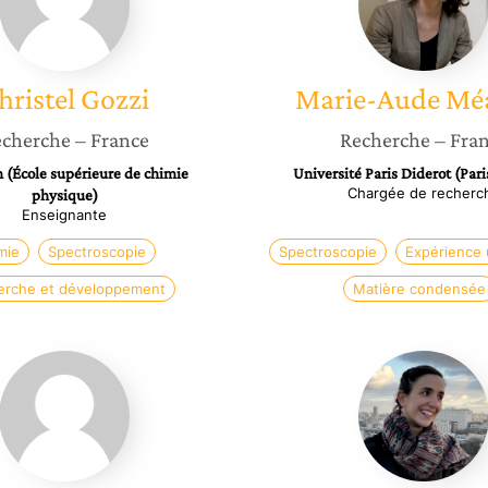
hristel
Gozzi
Marie-Aude
Mé
cherche
– France
Recherche
– Fra
 (École supérieure de chimie
Université Paris Diderot (Pari
Chargée de recherc
physique)
Enseignante
mie
Spectroscopie
Spectroscopie
Expérience u
erche et développement
Matière condensée
Hélène
Barbara
Launay
Mazzilli
Ciraulo