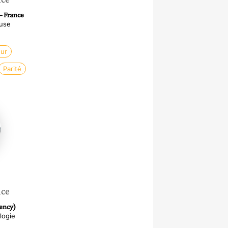
– France
use
ur
Parité
nce
ency)
logie