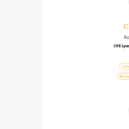
C
Re
CPE Lyon
Chi
Rech