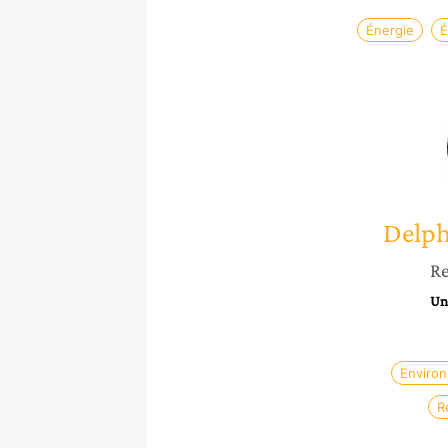
Énergie
É
Delph
Re
Un
Enviro
R