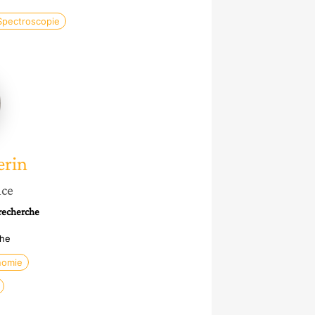
Spectroscopie
nne
erin
nce
 recherche
che
nomie