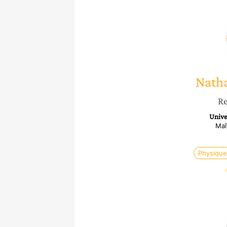
Natha
Re
Unive
Maî
Physique