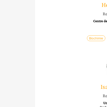
H
Re
Centre de
Biochimie
Is
Re
Un