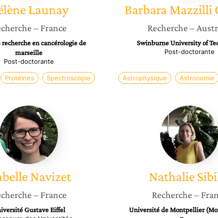
élène
Launay
Barbara
Mazzilli 
cherche
– France
Recherche
– Austr
 recherche en cancérologie de
Swinburne University of Te
Post-doctorante
marseille
Post-doctorante
Protéines
Spectroscopie
Astrophysique
Astronomie
Isabelle
Nathali
Navizet
Sibille
abelle
Navizet
Nathalie
Sibi
cherche
– France
Recherche
– Fra
iversité Gustave Eiffel
Université de Montpellier (Mon