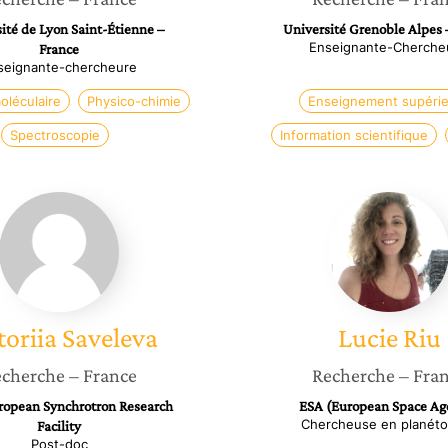
ité de Lyon Saint-Étienne –
Université Grenoble Alpes 
Enseignante-Cherche
France
seignante-chercheure
oléculaire
Physico-chimie
Enseignement supérie
Spectroscopie
Information scientifique
Viktoriia
Lucie
Saveleva
Riu
toriia
Saveleva
Lucie
Riu
cherche
– France
Recherche
– Fra
ropean Synchrotron Research
ESA (European Space Ag
Chercheuse en planéto
Facility
Post-doc