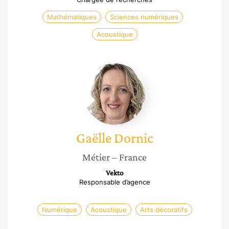
Mathématiques
Sciences numériques
Acoustique
Gaëlle
Dornic
Gaëlle
Dornic
Métier
– France
Vekto
Responsable d’agence
Numérique
Acoustique
Arts décoratifs