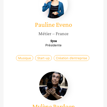
Pauline
Eveno
Métier
– France
Syos
Présidente
Musique
Start-up
Création d’entreprise
Mylène
Pardoen
Mylène
Pardoen