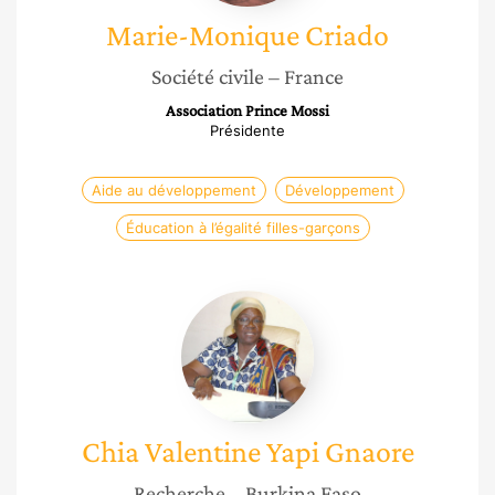
Marie-Monique
Criado
Société civile
– France
Association Prince Mossi
Présidente
Aide au développement
Développement
Éducation à l’égalité filles-garçons
Chia
Valentine
Yapi
Gnaore
Chia Valentine
Yapi Gnaore
Recherche
– Burkina Faso