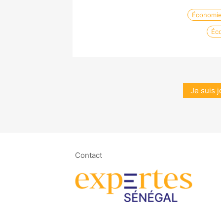
Économi
Éco
Je suis j
Contact