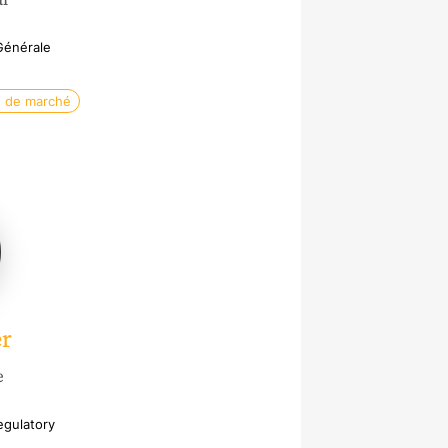
 Générale
e de marché
r
e
egulatory