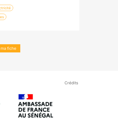
tricité
les
 ma fiche
Crédits