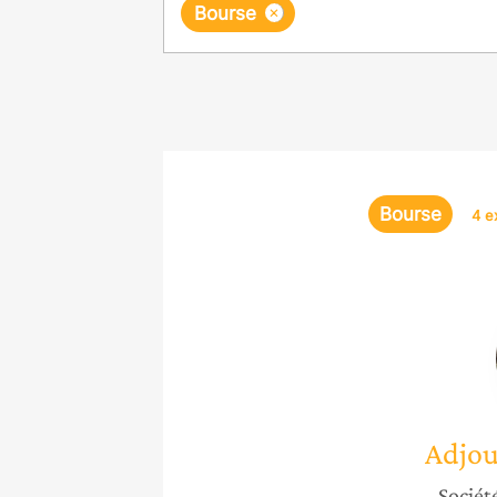
×
Bourse
Bourse
4 e
Adjou
Société