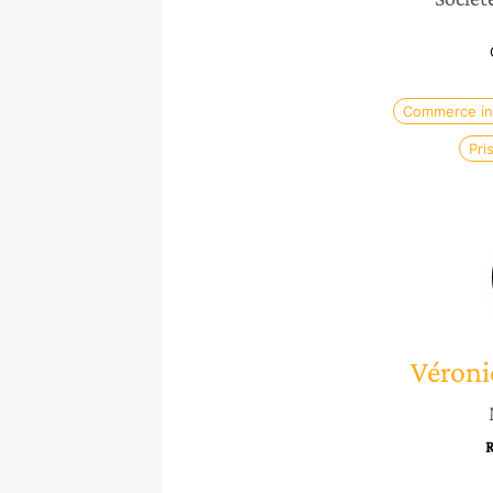
Commerce int
Pri
Véron
R