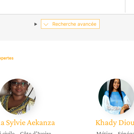
Recherche avancée
xpertes
Adjoua
Khady
Sylvie
Diouf
Aekanza
a Sylvie
Aekanza
Khady
Diou
 civile
– Côte d’Ivoire
Métier
– Sénéga