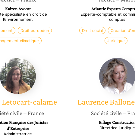
Kaizen Avocat
Atlantic Experts Compt
e spécialiste en droit de
Experte-comptable et commi
l’environnement
comptes
nement
Droit européen
Droit social
Création d’e
angement climatique
Juridique
Emilie
Lauren
Letocart-
Ballone
calame
Burini
e
Letocart-calame
Laurence
Ballone
iété civile
– France
Société civile
– Fr
tion Française des Juristes
Eiffage Constructio
Directrice juridique
d’Entreprise
Administratrice