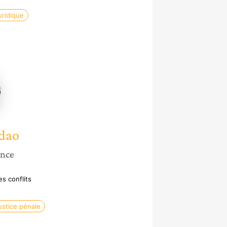
uridique
e
o
dao
ance
s conflits
ustice pénale