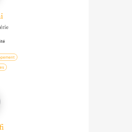
i
érie
ité
oppement
les
fi