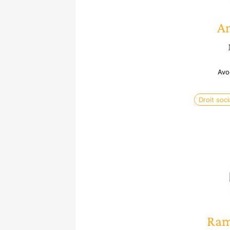
A
Avo
Droit soci
Ram