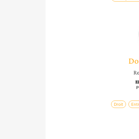
Do
Re
E
P
Droit
Ent