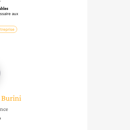
ables
ssaire aux
ntreprise
ce
 Burini
ance
n