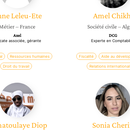
nne
Leleu-Ete
Amel
Chikh
Métier
– France
Société civile
– Alg
Axel
DCG
cate associée, gérante
Experte en Comptabil
al
Ressources humaines
Fiscalité
Aide au dével
Droit du travail
Relations internationa
Ramatoulaye
Sonia
Diop
Cherifi
atoulaye
Diop
Sonia
Cheri