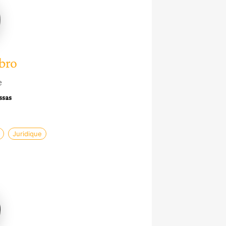
bro
e
ssas
Juridique