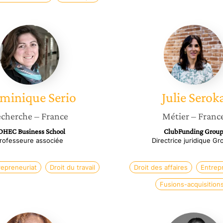
Dominique
Julie
Serio
Seroka
minique
Serio
Julie
Serok
cherche
– France
Métier
– Franc
DHEC Business School
ClubFunding Grou
rofesseure associée
Directrice juridique G
repreneuriat
Droit du travail
Droit des affaires
Entrep
Fusions-acquisition
Sabrina
Amandi