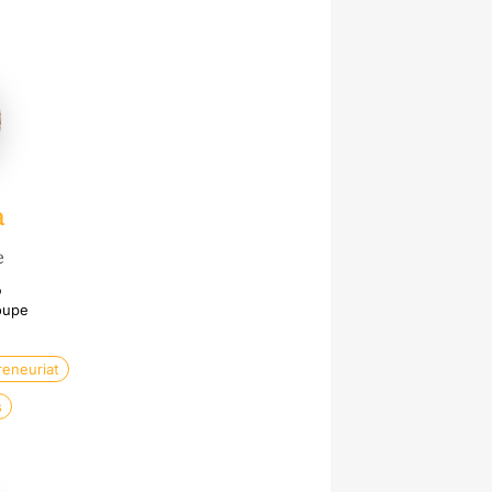
a
e
p
roupe
reneuriat
s
ne