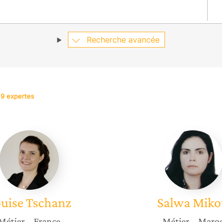
Recherche avancée
19 expertes
Louise
Salwa
Tschanz
Mikou
uise
Tschanz
Salwa
Miko
Métier
– France
Métier
– Maro