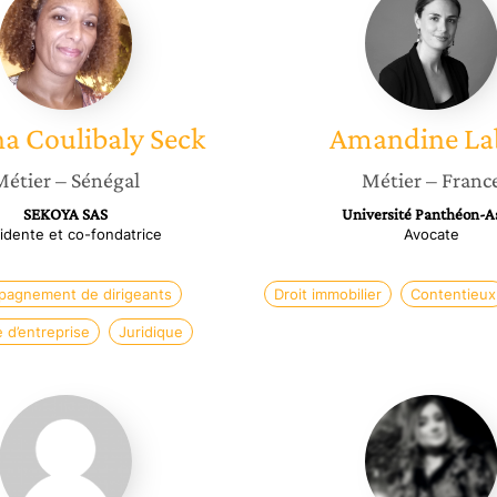
Coulibaly
Labro
Seck
na
Coulibaly Seck
Amandine
La
Métier
– Sénégal
Métier
– Franc
SEKOYA SAS
Université Panthéon-A
idente et co-fondatrice
Avocate
agnement de dirigeants
Droit immobilier
Contentieux
e d’entreprise
Juridique
Anne
Amel
Leleu-
Chikhi
Ete