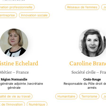
ation professionnelle
Réseaux de femmes
J
entreprise
Innovation sociale
Christine
Carolin
Echelard
Branda
istine
Echelard
Caroline
Bran
Métier
– France
Société civile
– Fr
Région Normandie
Croix-Rouge
 générale adjointe /secrétaire
Responsable du Pôle droit de
générale
armés
lité de vie au travail
Humanitaire
Terrorisme
J
de l’innovation
Numérique