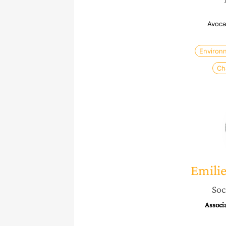
Avocat
Environ
Ch
Emili
Soc
Associa