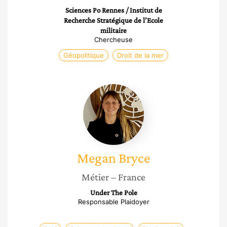
Sciences Po Rennes / Institut de
Recherche Stratégique de l’Ecole
militaire
Chercheuse
Géopolitique
Droit de la mer
Megan
Bryce
Megan
Bryce
Métier
– France
Under The Pole
Responsable Plaidoyer