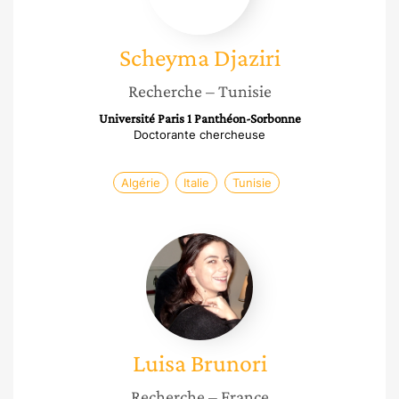
Scheyma
Djaziri
Recherche
– Tunisie
Université Paris 1 Panthéon-Sorbonne
Doctorante chercheuse
Algérie
Italie
Tunisie
Luisa
Brunori
Luisa
Brunori
Recherche
– France