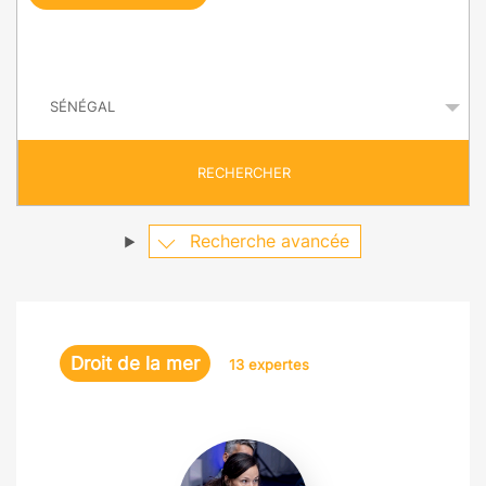
e
q
P
u
a
y
ê
s
t
RECHERCHER
e
Recherche avancée
Droit de la mer
13 expertes
Camille
Morel