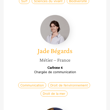
Surf
Sciences du vivant
Biodiversité
Jade
Bégards
Jade
Bégards
Métier
– France
Carbone 4
Chargée de communication
Communication
Droit de l’environnement
Droit de la mer
Séverine