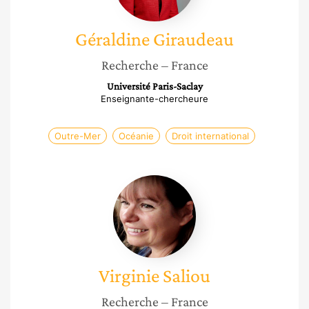
Géraldine
Giraudeau
Recherche
– France
Université Paris-Saclay
Enseignante-chercheure
Outre-Mer
Océanie
Droit international
Virginie
Saliou
Virginie
Saliou
Recherche
– France