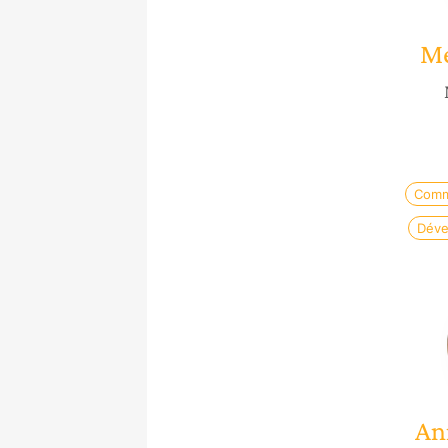
Mé
Comm
Déve
An