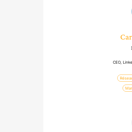
Car
CEO, Link
Résea
Mar