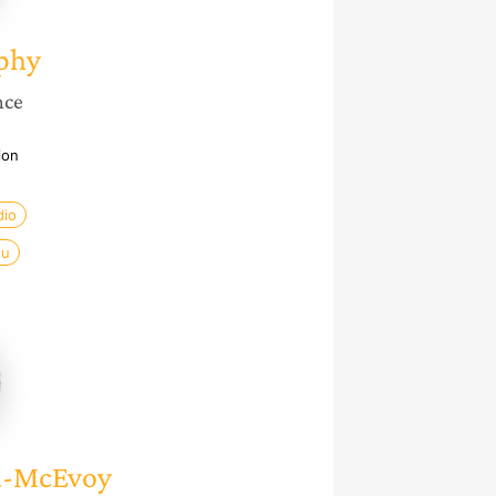
phy
nce
ion
dio
nu
ce
au-
y
u-McEvoy