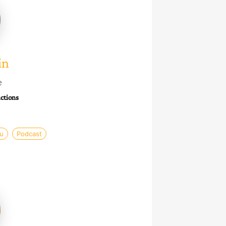
in
e
ctions
u
Podcast
e