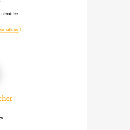
animatrice
ournalisme
cher
cher
ts