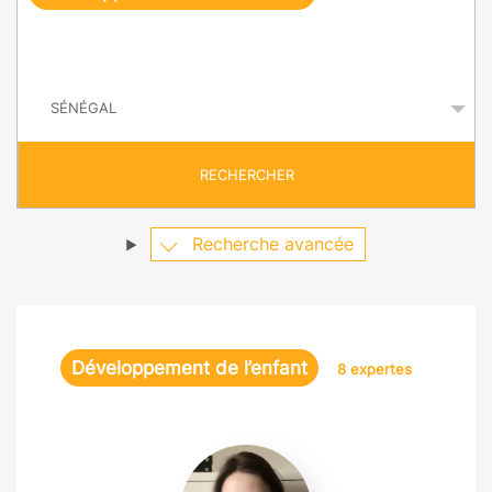
e
q
P
u
a
y
ê
s
t
RECHERCHER
e
Recherche avancée
Développement de l’enfant
8 expertes
Laurie
Bayet