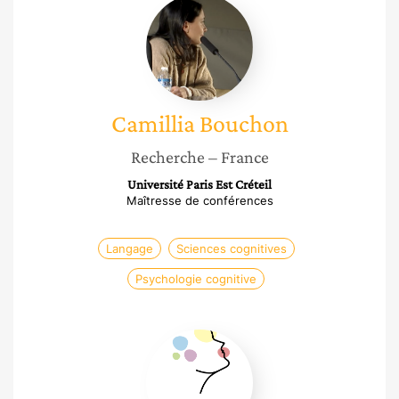
Camillia
Bouchon
Camillia
Bouchon
Recherche
– France
Université Paris Est Créteil
Maîtresse de conférences
Langage
Sciences cognitives
Psychologie cognitive
Annabelle
Dehard