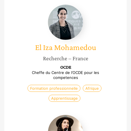
El
Iza
Mohamedou
El Iza
Mohamedou
Recherche
– France
OCDE
Cheffe du Centre de l’OCDE pour les
competences
Formation professionnelle
Afrique
Apprentissage
Beatrice
Gherara