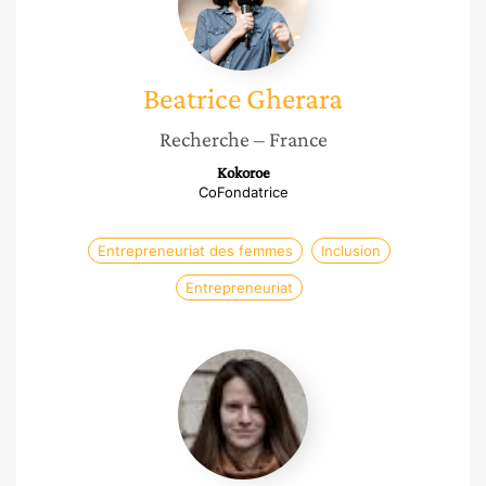
Beatrice
Gherara
Recherche
– France
Kokoroe
CoFondatrice
Entrepreneuriat des femmes
Inclusion
Entrepreneuriat
Noemie
Le
Donné