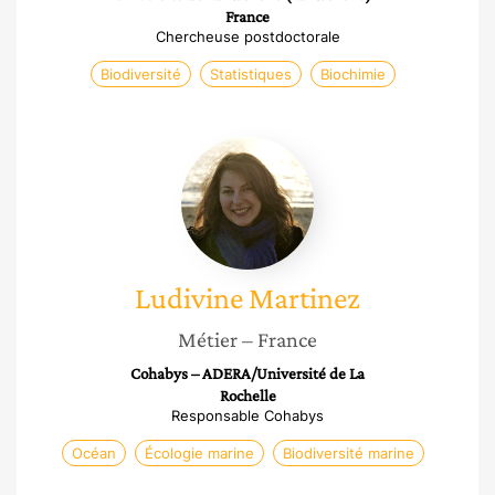
France
Chercheuse postdoctorale
Biodiversité
Statistiques
Biochimie
Ludivine
Martinez
Ludivine
Martinez
Métier
– France
Cohabys – ADERA/Université de La
Rochelle
Responsable Cohabys
Océan
Écologie marine
Biodiversité marine