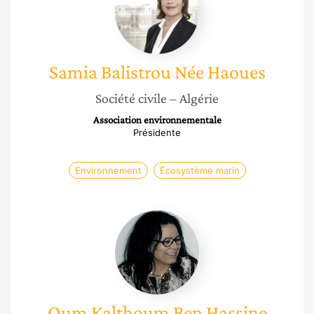
Née
Haoues
Samia
Balistrou Née Haoues
Société civile
– Algérie
Association environnementale
Présidente
Environnement
Écosystème marin
Oum
Kalthoum
Ben
Hassine
Oum Kalthoum
Ben Hassine