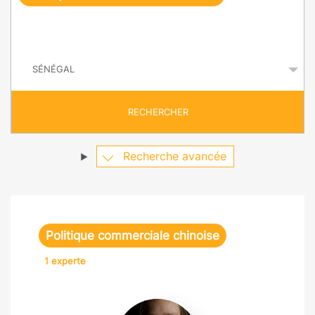
e
q
P
u
a
y
ê
s
t
RECHERCHER
e
Recherche avancée
Politique commerciale chinoise
1 experte
Camille