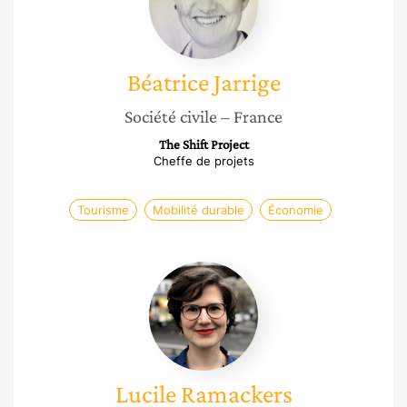
Béatrice
Jarrige
Société civile
– France
The Shift Project
Cheffe de projets
Tourisme
Mobilité durable
Économie
Lucile
Ramackers
Lucile
Ramackers