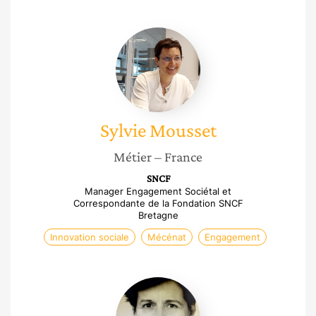
Sylvie
Mousset
Sylvie
Mousset
Métier
– France
SNCF
Manager Engagement Sociétal et
Correspondante de la Fondation SNCF
Bretagne
Innovation sociale
Mécénat
Engagement
Béatrice
Jarrige