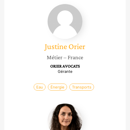
Justine
Orier
Justine
Orier
Métier
– France
ORIER AVOCATS
Gérante
Eau
Énergie
Transports
Cloé
Chevron