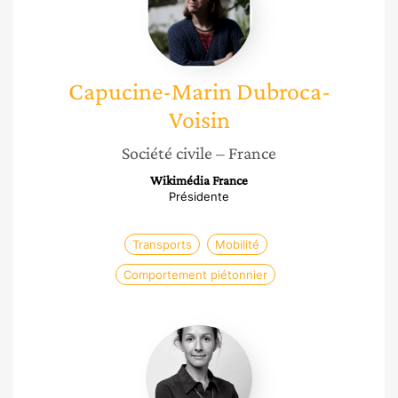
Dubroca-
Voisin
Capucine-Marin
Dubroca-
Voisin
Société civile
– France
Wikimédia France
Présidente
Transports
Mobilité
Comportement piétonnier
Noémie
Bercoff