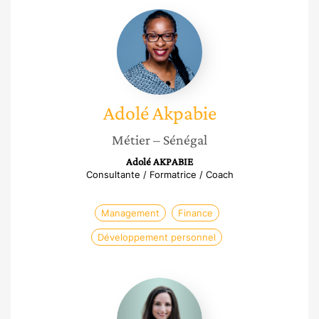
Adolé
Akpabie
Adolé
Akpabie
Métier
– Sénégal
Adolé AKPABIE
Consultante / Formatrice / Coach
Management
Finance
Développement personnel
Hélène
Gherbi