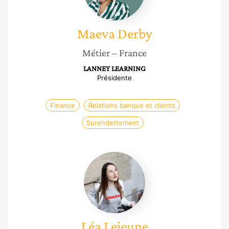
Maeva
Derby
Métier
– France
LANNEY LEARNING
Présidente
Finance
Relations banque et clients
Surendettement
Léa
Lejeune
Léa
Lejeune