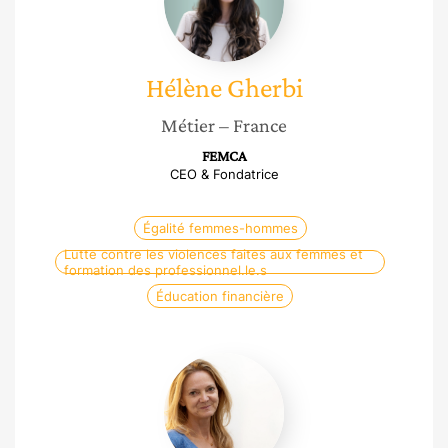
Hélène
Gherbi
Métier
– France
FEMCA
CEO & Fondatrice
Égalité femmes-hommes
Lutte contre les violences faites aux femmes et
formation des professionnel.le.s
Éducation financière
Claudia
Belli