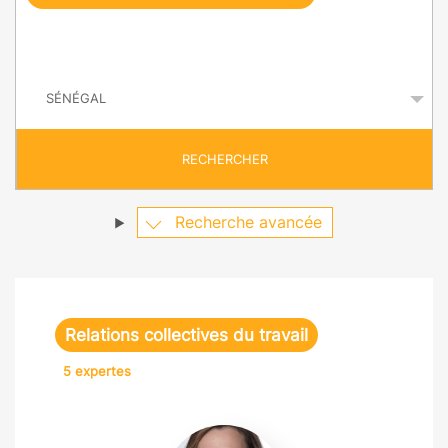
e
q
P
u
a
y
ê
s
t
RECHERCHER
e
Recherche avancée
Relations collectives du travail
5 expertes
Cécile