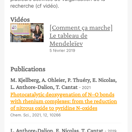
recherche (cf vidéo).
Vidéos
[Comment ça marche]
Le tableau de
Mendeleïev
5 février 2019
Publications
M. Kjellberg, A. Ohleier, P. Thuéry, E. Nicolas,
L. Anthore-Dalion, T. Cantat
- 2021
Photocatalytic deoxygenation of N–O bonds
with rhenium complexes: from the reduction
of nitrous oxide to pyridine N-oxides
Chem. Sci., 2021, 12, 10266
L. Anthore-Dalion, E. Nicolas, T. Cantat
- 2019