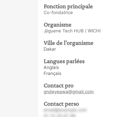
Fonction principale
Co-fondatrice
Organisme
Jjiguene Tech HUB / WICHI
Ville de l’organisme
Dakar
Langues parlées
Anglais
Français
Contact pro
gndeyeawa@gmail.com
Contact perso
email@example.com
01 23 45 67 89