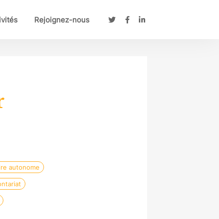
ivités
Rejoignez-nous
r
ire autonome
ntariat