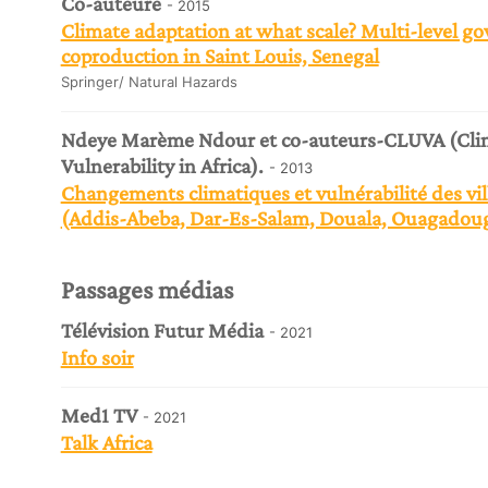
Co-auteure
- 2015
Climate adaptation at what scale? Multi-level go
coproduction in Saint Louis, Senegal
Springer/ Natural Hazards
Ndeye Marème Ndour et co-auteurs-CLUVA (Cli
Vulnerability in Africa).
- 2013
Changements climatiques et vulnérabilité des vill
(Addis-Abeba, Dar-Es-Salam, Douala, Ouagadoug
Passages médias
Télévision Futur Média
- 2021
Info soir
Med1 TV
- 2021
Talk Africa