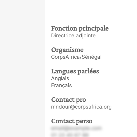
Fonction principale
Directrice adjointe
Organisme
CorpsAfrica/Sénégal
Langues parlées
Anglais
Français
Contact pro
mndour@corpsafrica.org
Contact perso
email@example.com
01 23 45 67 89