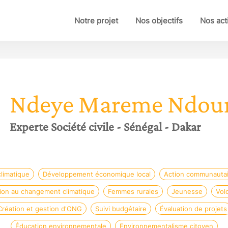
Notre projet
Nos objectifs
Nos act
Ndeye Mareme
Ndou
Experte Société civile
- Sénégal
- Dakar
limatique
Développement économique local
Action communauta
ion au changement climatique
Femmes rurales
Jeunesse
Volo
Création et gestion d'ONG
Suivi budgétaire
Évaluation de projets
Éducation environnementale
Environnementalisme citoyen