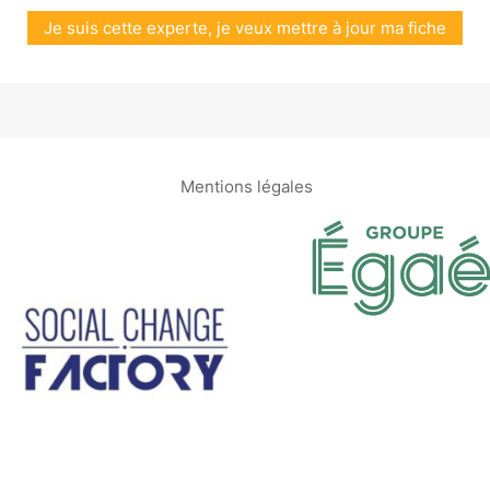
Je suis cette experte, je veux mettre à jour ma fiche
Mentions légales