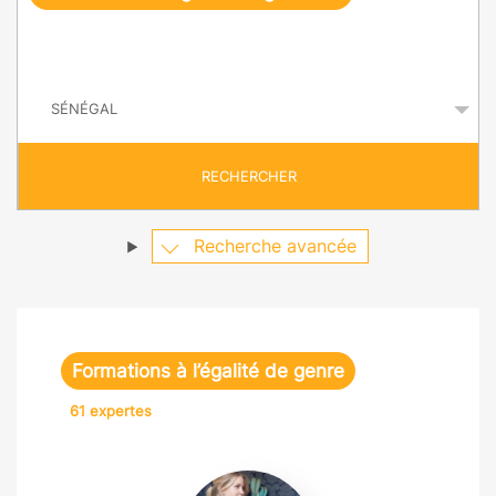
e
q
P
u
a
y
ê
s
t
RECHERCHER
e
Recherche avancée
Formations à l’égalité de genre
61 expertes
Morgane