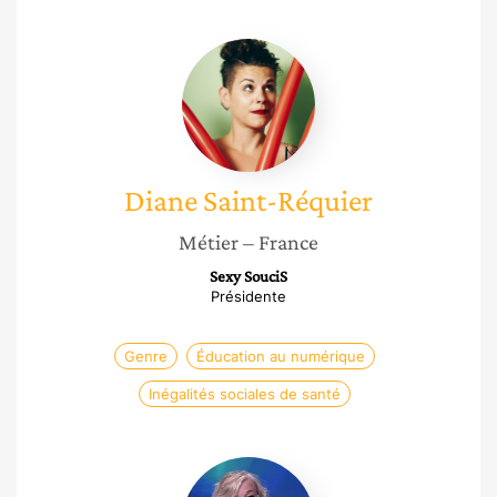
Diane
Saint-
Réquier
Diane
Saint-Réquier
Métier
– France
Sexy SouciS
Présidente
Genre
Éducation au numérique
Inégalités sociales de santé
Sylvie
Leroux