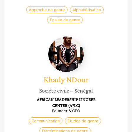
Approche de genre
Alphabétisation
Égalité de genre
Khady
NDour
Khady
NDour
Société civile
– Sénégal
AFRICAN LEADERSHIP LINGEER
CENTER (A²LC)
Founder & CEO
Communication
Études de genre
Discriminations de genre