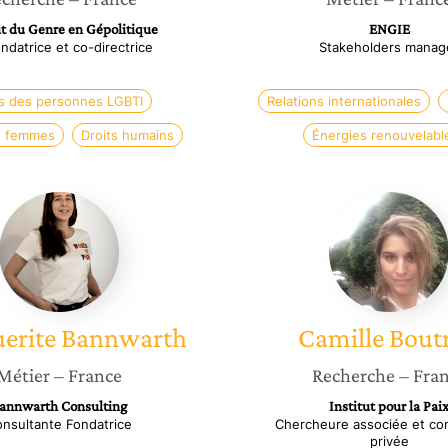
ut du Genre en Gépolitique
ENGIE
ndatrice et co-directrice
Stakeholders manag
ts des personnes LGBTI
Relations internationales
s femmes
Droits humains
Énergies renouvelabl
Marguerite
Camille
Bannwarth
Boutron
erite
Bannwarth
Camille
Bout
Métier
– France
Recherche
– Fra
annwarth Consulting
Institut pour la Pai
nsultante Fondatrice
Chercheure associée et co
privée