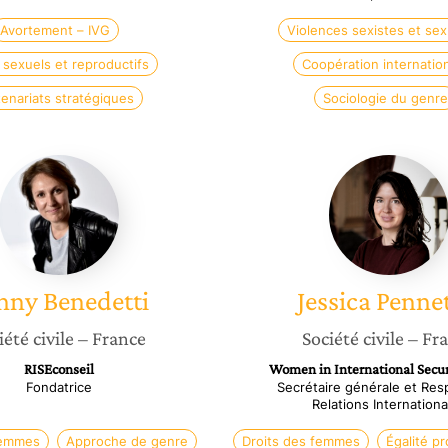
Avortement – IVG
Violences sexistes et sex
 sexuels et reproductifs
Coopération internatio
tenariats stratégiques
Sociologie du genre
Fanny
Jessica
Benedetti
Penneti
nny
Benedetti
Jessica
Pennet
iété civile
– France
Société civile
– Fr
RISEconseil
Women in International Secur
Fondatrice
Secrétaire générale et Re
Relations Internationa
femmes
Approche de genre
Droits des femmes
Égalité pr