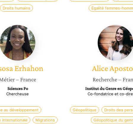
Droits humains
Égalité femmes-homm
Aisosa
Alice
Erhahon
Apostol
sosa
Erhahon
Alice
Aposto
Métier
– France
Recherche
– Fra
Sciences Po
Institut du Genre en Géop
Chercheuse
Co-fondatrice et co-dire
de au développement
Géopolitique
Droits des per
 internationale
Migrations
Géopolitique du gen