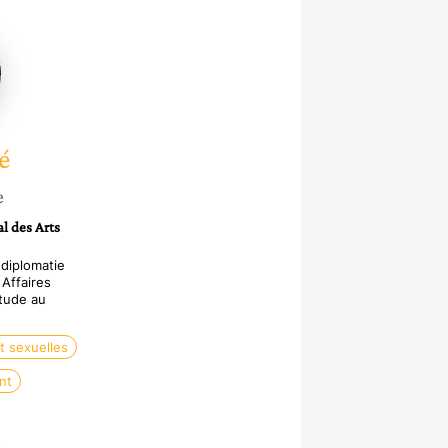
é
e
l des Arts
 diplomatie
 Affaires
étude au
t sexuelles
nt