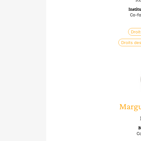
Instit
Co-fo
Droi
Droits de
Margu
B
Co