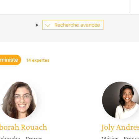
Recherche avancée
éministe
14 expertes
Déborah
Joly
Rouach
Andres
borah
Rouach
Joly
Andre
cherche
– France
Métier
– Franc