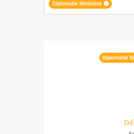
×
Diplomatie féministe
Diplomatie f
Dé
Re