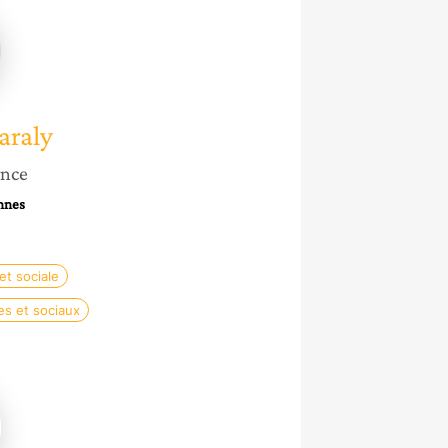
araly
raly
ance
nnes
t sociale
es et sociaux