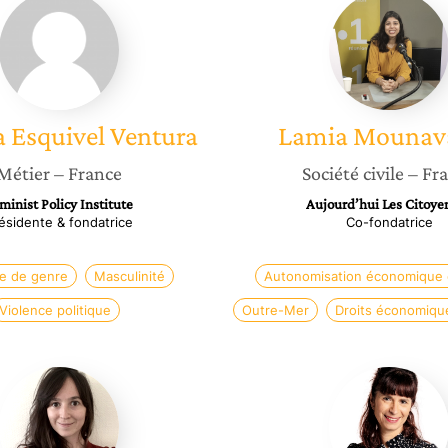
Esquivel
Mounav
Ventura
a
Esquivel Ventura
Lamia
Mounava
Métier
– France
Société civile
– Fr
minist Policy Institute
Aujourd’hui Les Citoye
ésidente & fondatrice
Co-fondatrice
e de genre
Masculinité
Autonomisation économique e
Violence politique
Outre-Mer
Droits économiqu
Lucie
Julie
Daniel
Gonnet