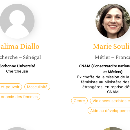
Halima
Marie
Diallo
Soulié
alima
Diallo
Marie
Souli
cherche
– Sénégal
Métier
– Franc
Sorbonne Université
CNAM (Conservatoire nationa
Chercheuse
et Métiers)
Ex cheffe de la mission de la
féministe au Ministère des
et pouvoir
Masculinité
étrangères, en reprise d’
CNAM
tonomie des femmes
Genre
Violences sexistes e
Aide au développeme
Isabella
Lamia