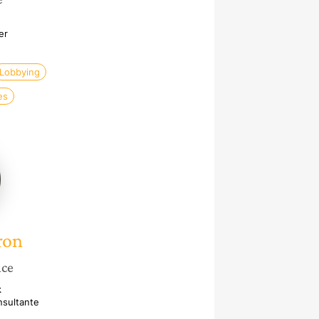
er
Lobbying
es
ron
nce
x
nsultante