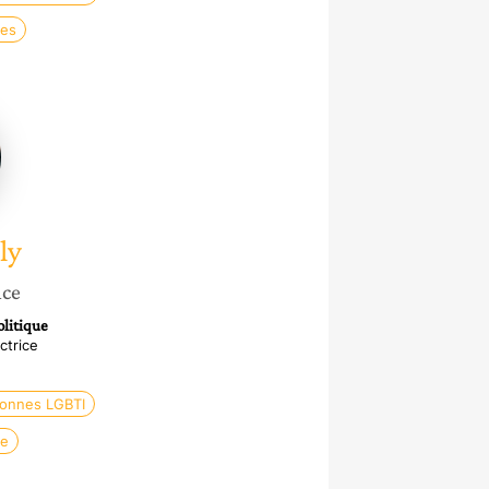
es
y
ly
nce
olitique
ctrice
sonnes LGBTI
re