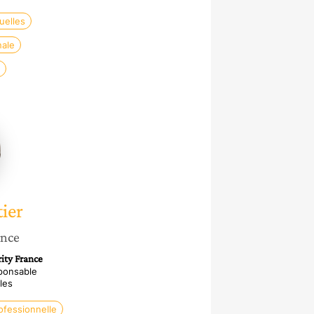
uelles
nale
er
ier
ance
ity France
sponsable
les
ofessionnelle