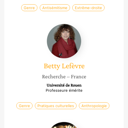
Genre
Antisémitisme
Extrême-droite
Betty
Lefèvre
Betty
Lefèvre
Recherche
– France
Université de Rouen
Professeure émérite
Genre
Pratiques culturelles
Anthropologie
Christine