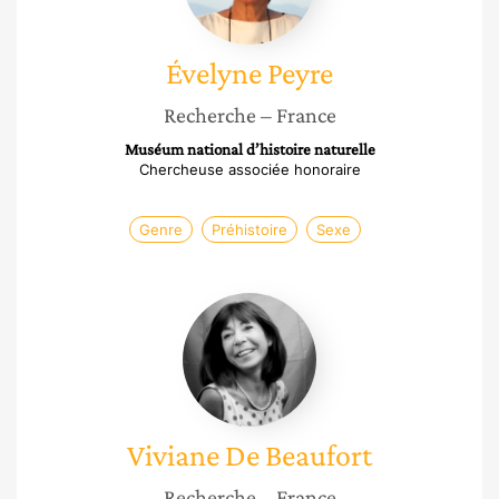
Évelyne
Peyre
Recherche
– France
Muséum national d’histoire naturelle
Chercheuse associée honoraire
Genre
Préhistoire
Sexe
Viviane
De
Beaufort
Viviane
De Beaufort
Recherche
– France