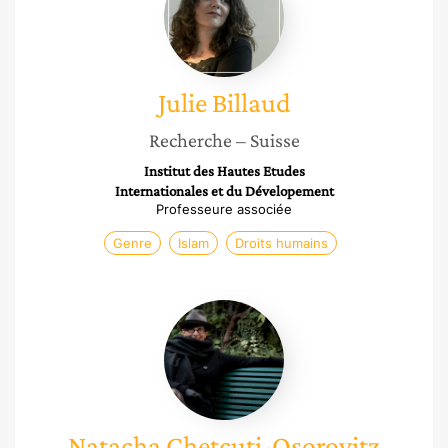
Julie
Billaud
Recherche
– Suisse
Institut des Hautes Etudes
Internationales et du Dévelopement
Professeure associée
Genre
Islam
Droits humains
Natacha
Chetcuti-
Osorovitz
Natacha
Chetcuti-Osorovitz