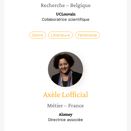
Recherche
– Belgique
UCLouvain
Collaboratrice scientifique
Genre
Littérature
Féminisme
Axèle
Lofficial
Axèle
Lofficial
Métier
– France
Alomey
Directrice associée