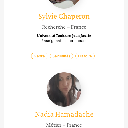
Sylvie
Chaperon
Recherche
– France
Université Toulouse Jean Jaurès
Enseignante-chercheuse
Genre
Sexualités
Histoire
Nadia
Hamadache
Nadia
Hamadache
Métier
– France