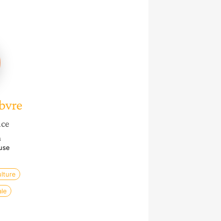
ne
e
bvre
nce
s
use
ulture
le