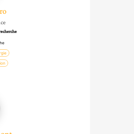
ro
nce
 recherche
che
rgie
ion
ont
ont