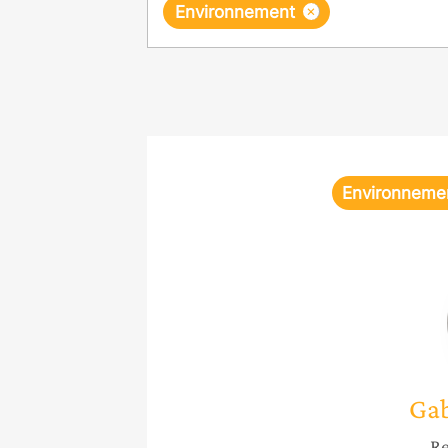
×
Environnement
Environneme
Gab
Re