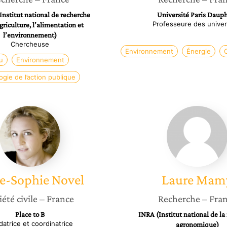
Institut national de recherche
Université Paris Daup
Professeure des univer
griculture, l’alimentation et
l’environnement)
Chercheuse
Environnement
Énergie
u
Environnement
ogie de l’action publique
Anne-
Laure
Sophie
Mamy
Novel
e-Sophie
Novel
Laure
Mam
iété civile
– France
Recherche
– Fra
Place to B
INRA (Institut national de la
atrice et coordinatrice
agronomique)