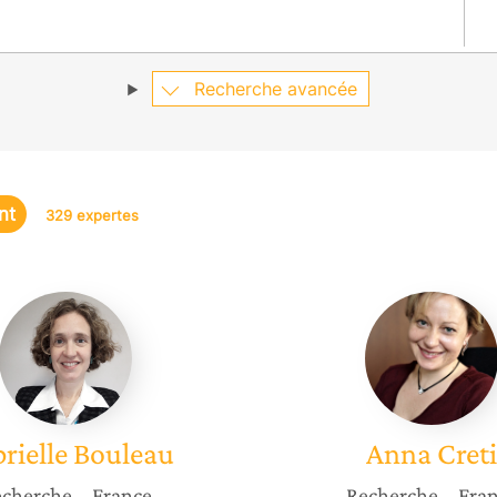
Recherche avancée
nt
329 expertes
Gabrielle
Anna
Bouleau
Creti
rielle
Bouleau
Anna
Creti
cherche
– France
Recherche
– Fra