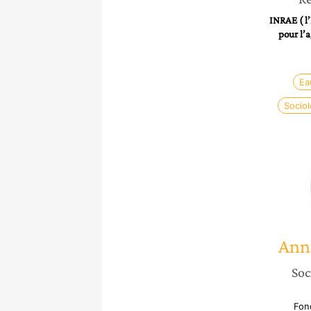
INRAE ( l’
pour l’a
Ea
Sociol
Ann
Soc
Fond