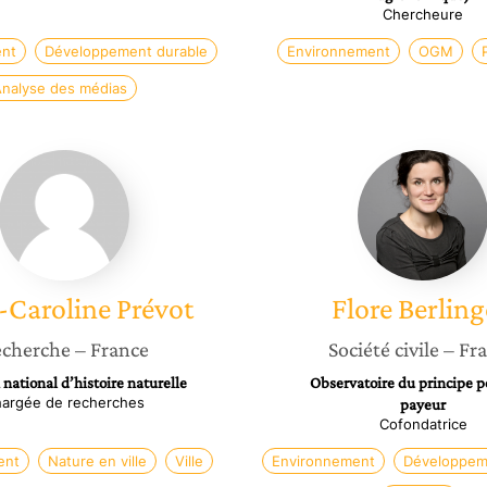
Chercheure
nt
Développement durable
Environnement
OGM
nalyse des médias
Anne-
Flore
Caroline
Berling
Prévot
-Caroline
Prévot
Flore
Berlin
cherche
– France
Société civile
– Fr
ational d’histoire naturelle
Observatoire du principe p
argée de recherches
payeur
Cofondatrice
ent
Nature en ville
Ville
Environnement
Développem