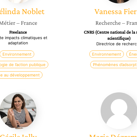
linda
Noblet
Vanessa
Fier
Métier
– France
Recherche
– Fra
Freelance
CNRS (Centre national de la
te impacts climatiques et
scientifique)
adaptation
Directrice de recher
Environnement
Environnement
Éne
ogie de l’action publique
Phénomènes d’adsorpt
de au développement
Cécile
Marie
Jolly
Dégrem
Cécile
Jolly
Marie
Dégrem