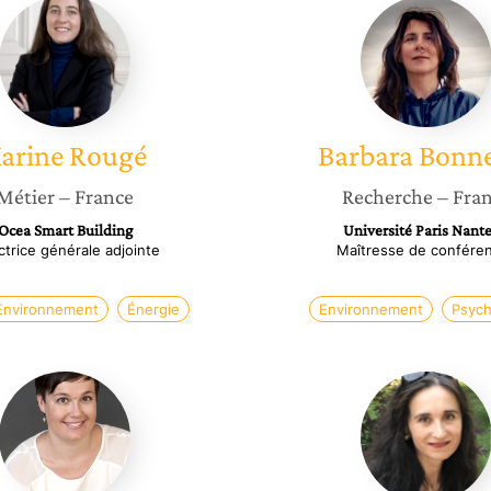
Karine
Barbara
Rougé
Bonnef
arine
Rougé
Barbara
Bonn
Métier
– France
Recherche
– Fra
Ocea Smart Building
Université Paris Nante
ctrice générale adjointe
Maîtresse de confére
Environnement
Énergie
Environnement
Psych
Mélinda
Vaness
Noblet
Fierro