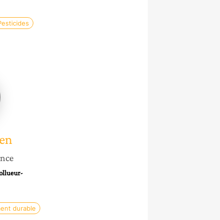
Pesticides
en
gen
ance
ollueur-
ent durable