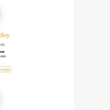
oy
efoy
nce
rre
nces
ologie
a