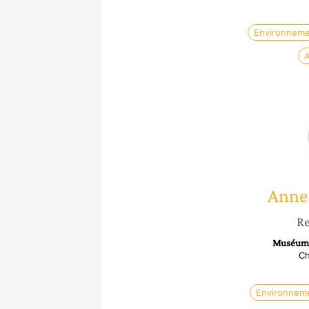
Environneme
A
Anne
Re
Muséum n
Ch
Environnem