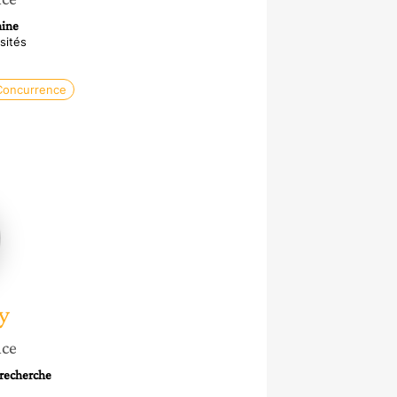
hine
sités
Concurrence
y
nce
 recherche