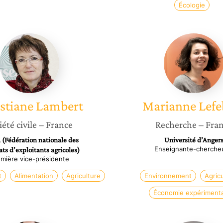
Écologie
Christiane
Marian
Lambert
Lefebvr
stiane
Lambert
Marianne
Lefe
iété civile
– France
Recherche
– Fra
(Fédération nationale des
Université d’Anger
Enseignante-cherche
ts d’exploitants agricoles)
mière vice-présidente
t
Alimentation
Agriculture
Environnement
Agric
Économie expérimenta