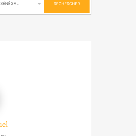
RECHERCHER
l
uel
nce