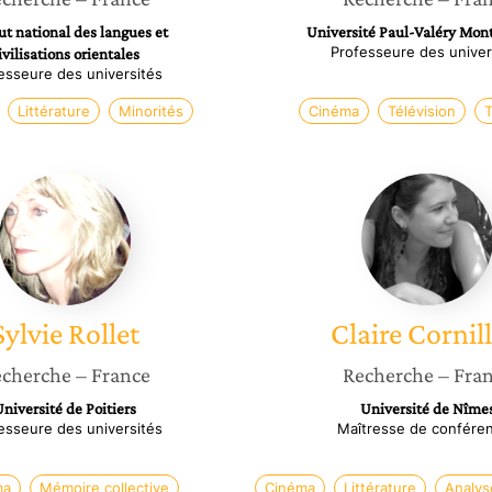
tut national des langues et
Université Paul-Valéry Mont
Professeure des univer
ivilisations orientales
esseure des universités
Littérature
Minorités
Cinéma
Télévision
T
Sylvie
Claire
Rollet
Cornill
Sylvie
Rollet
Claire
Cornil
cherche
– France
Recherche
– Fra
niversité de Poitiers
Université de Nîme
esseure des universités
Maîtresse de confére
ma
Mémoire collective
Cinéma
Littérature
Analys