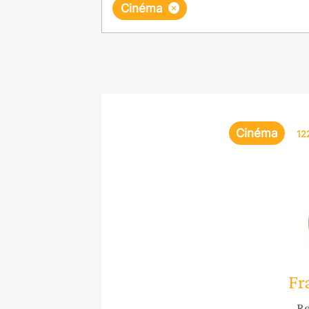
×
Cinéma
Cinéma
12
Fr
Re