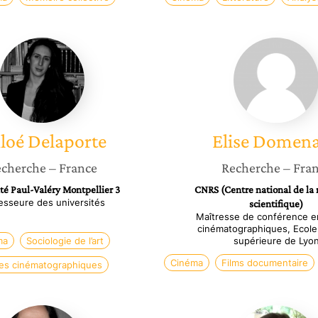
Chloé
Elise
Delaporte
Domen
loé
Delaporte
Elise
Domen
cherche
– France
Recherche
– Fra
té Paul-Valéry Montpellier 3
CNRS (Centre national de la
esseure des universités
scientifique)
Maîtresse de conférence e
cinématographiques, Ecole
ma
Sociologie de l’art
supérieure de Lyo
Cinéma
Films documentaire
es cinématographiques
Danièle
Anne-