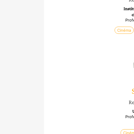
Insti
c
Prof
Cinéma
Re
U
Prof
Ciné