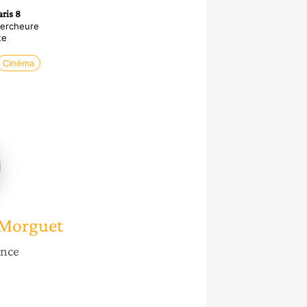
aris 8
hercheure
te
Cinéma
e
n
t
 Morguet
ance