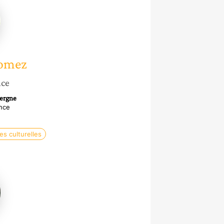
omez
nce
vergne
nce
es culturelles