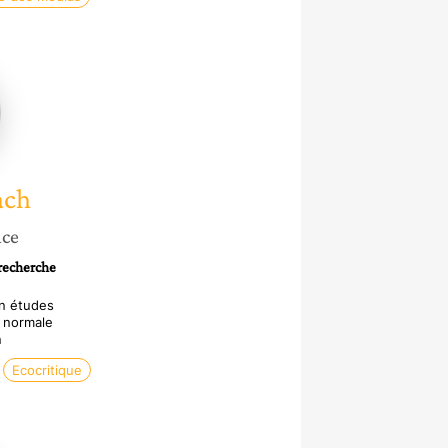
ach
ach
nce
 recherche
n études
 normale
n
Ecocritique