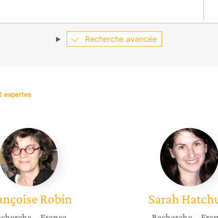
Recherche avancée
2 expertes
Françoise
Sarah
Robin
Hatchue
ançoise
Robin
Sarah
Hatch
cherche
– France
Recherche
– Fra