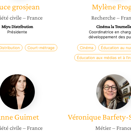
uce
grosjean
Mylène
Fro
iété civile
– France
Recherche
– Fra
Miyu Distribution
Cinéma la Tournell
Présidente
Coordinatrice en char
développement des pub
Distribution
Court-métrage
Cinéma
Éducation au n
Éducation aux médias et à l’i
Anne
Véroniq
Guimet
Barfety
Servign
nne
Guimet
Véronique
Barfety-
iété civile
– France
Métier
– Franc