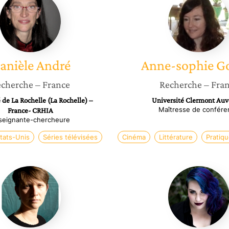
André
sophie
Gomez
anièle
André
Anne-sophie
G
cherche
– France
Recherche
– Fra
 de La Rochelle (La Rochelle) –
Université Clermont Au
Maîtresse de confére
France- CRHIA
seignante-chercheure
tats-Unis
Séries télévisées
Cinéma
Littérature
Pratiqu
Luce
Mylène
grosjean
Frogé