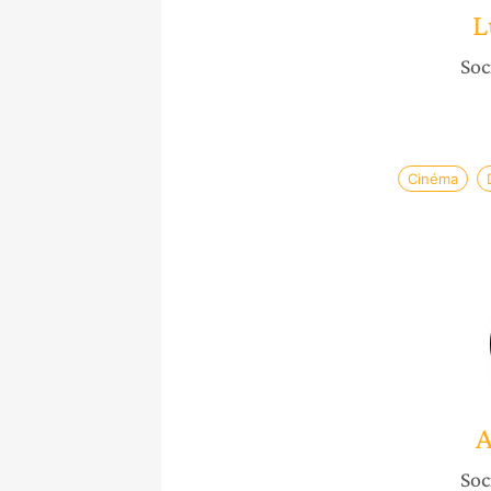
L
Soc
Cinéma
A
Soc