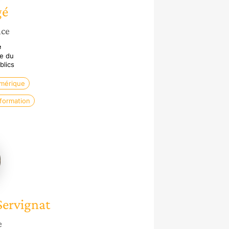
gé
nce
e
ge du
lics
umérique
nformation
ue
-
at
Servignat
e