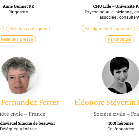
Anne Guimet PR
CHU Lille – Université P
Dirigeante
Psychologue-clinicienne, c
associée, consultan
a
Relations publiques
Enseignement supérieur
Relations presse
Psychologie
Nicole
Eléonor
Fernandez
Stéveni
Ferrer
Morgue
Fernandez Ferrer
Eléonore
Stévenin
iété civile
– France
Société civile
– Fr
diovisuel Simone de beauvoir
1001 héroïnes
Déléguée générale
Co-fondatrice