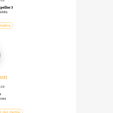
pellier 3
sités
héâtre
on
lon
nce
s
nces
e des médias