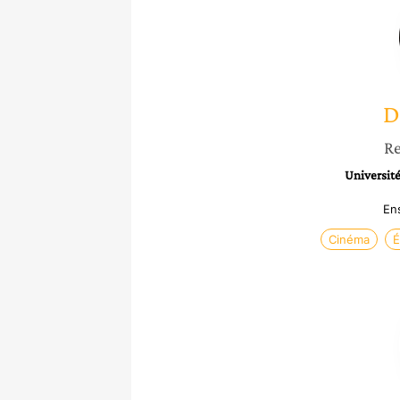
D
Re
Université
En
Cinéma
É