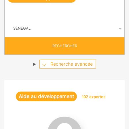
e
q
P
u
a
y
ê
s
t
RECHERCHER
e
Recherche avancée
Aide au développement
102 expertes
Julie
Rozenberg