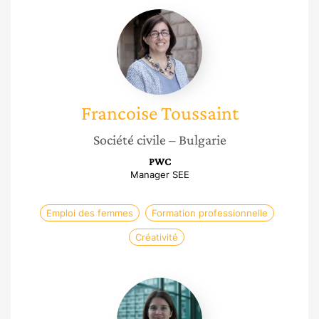
Francoise
Toussaint
Francoise
Toussaint
Société civile
– Bulgarie
PWC
Manager SEE
Emploi des femmes
Formation professionnelle
Créativité
Marie-
Alexandra
Laborie