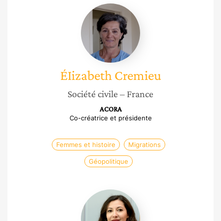
ÉIizabeth
Cremieu
ÉIizabeth
Cremieu
Société civile
– France
ACORA
Co-créatrice et présidente
Femmes et histoire
Migrations
Géopolitique
Sarah
Perret