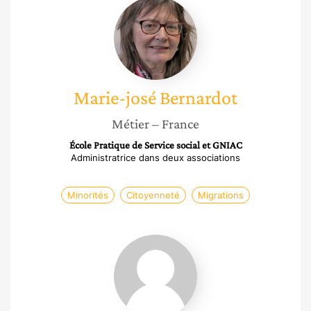
Marie-
josé
Bernardot
Marie-josé
Bernardot
Métier
– France
École Pratique de Service social et GNIAC
Administratrice dans deux associations
Minorités
Citoyenneté
Migrations
Anne
Macey