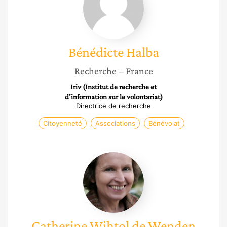
Bénédicte
Halba
Recherche
– France
Iriv (Institut de recherche et
d’information sur le volontariat)
Directrice de recherche
Citoyenneté
Associations
Bénévolat
Catherine
Wihtol
de
Wenden
Catherine
Wihtol de Wenden