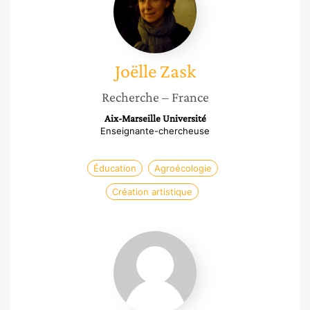
Joëlle
Zask
Recherche
– France
Aix-Marseille Université
Enseignante-chercheuse
Éducation
Agroécologie
Création artistique
Andréa
Caro
Gomez