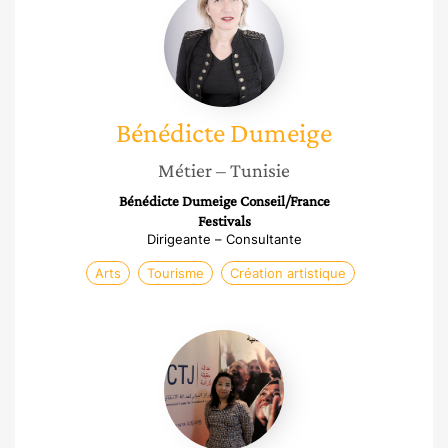
Dumeige
Bénédicte
Dumeige
Métier
– Tunisie
Bénédicte Dumeige Conseil/France
Festivals
Dirigeante – Consultante
Arts
Tourisme
Création artistique
Mériem
Chaouachi