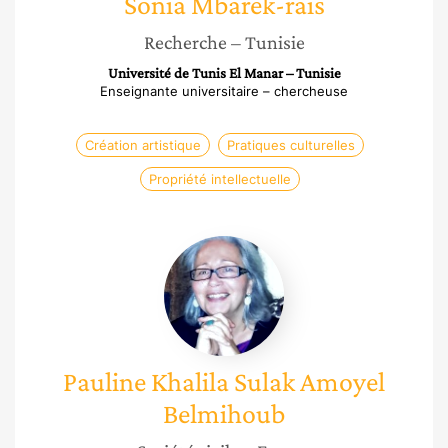
Sonia
Mbarek-rais
Recherche
– Tunisie
Université de Tunis El Manar – Tunisie
Enseignante universitaire – chercheuse
Création artistique
Pratiques culturelles
Propriété intellectuelle
Pauline
Khalila
Sulak
Amoyel
Belmihoub
Pauline Khalila
Sulak Amoyel
Belmihoub