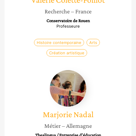
Recherche
– France
Conservatoire de Rouen
Professeure
Histoire contemporaine
Arts
Création artistique
Marjorie
Nadal
Marjorie
Nadal
Métier
– Allemagne
Thealingua / Entreprise d’éducation