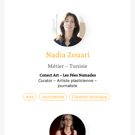
Nadia
Zouari
Nadia
Zouari
Métier
– Tunisie
Conect Art – Les Fées Nomades
Curator – Artiste plasticienne –
journaliste
Arts
Journalisme
Création artistique
Sarah
Dauphiné
Tchouatcha