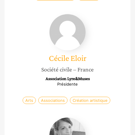
Cécile
Eloir
Cécile
Eloir
Société civile
– France
Association Lyre&Muses
Présidente
Arts
Associations
Création artistique
Agathe
Dumont