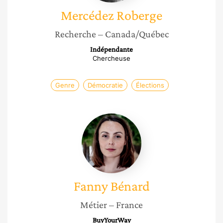
Mercédez
Roberge
Recherche
– Canada/Québec
Indépendante
Chercheuse
Genre
Démocratie
Élections
Fanny
Bénard
Fanny
Bénard
Métier
– France
BuyYourWay