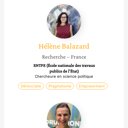
Hélène
Balazard
Hélène
Balazard
Recherche
– France
ENTPE (École nationale des travaux
publics de l’État)
Chercheure en science politique
Démocratie
Pragmatisme
Empowerment
Séverine
Bellina