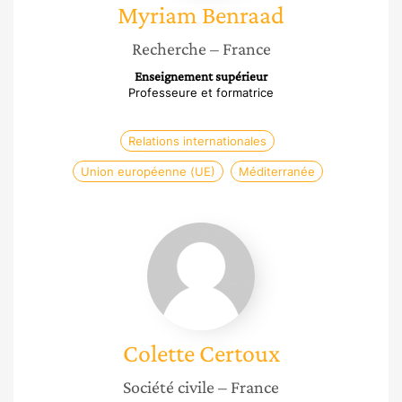
Myriam
Benraad
Recherche
– France
Enseignement supérieur
Professeure et formatrice
Relations internationales
Union européenne (UE)
Méditerranée
Colette
Certoux
Colette
Certoux
Société civile
– France