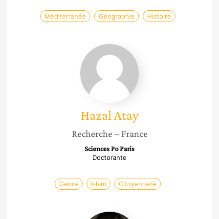
Méditerranée
Géographie
Histoire
Hazal
Atay
Hazal
Atay
Recherche
– France
Sciences Po Paris
Doctorante
Genre
Islam
Citoyenneté
Balkiss