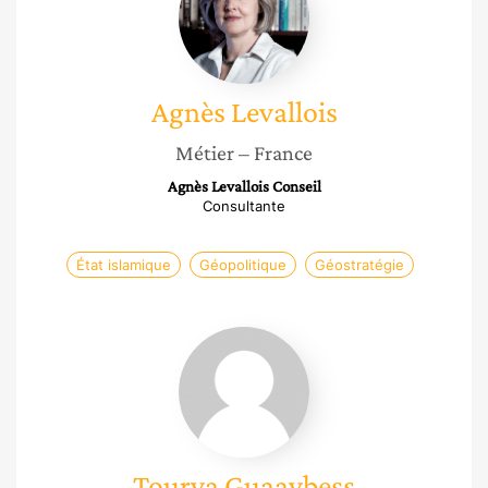
Agnès
Levallois
Métier
– France
Agnès Levallois Conseil
Consultante
État islamique
Géopolitique
Géostratégie
Tourya
Guaaybess
Tourya
Guaaybess