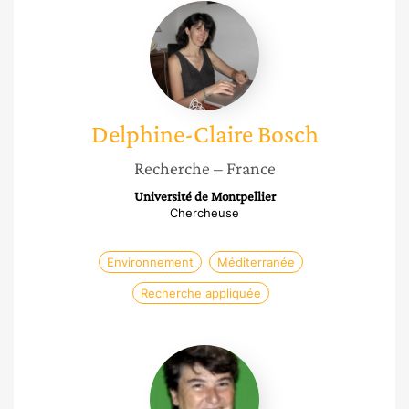
Delphine-
Claire
Bosch
Delphine-Claire
Bosch
Recherche
– France
Université de Montpellier
Chercheuse
Environnement
Méditerranée
Recherche appliquée
Christine
Pergent-
Martini