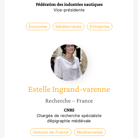
Fédération des industries nautiques
Vice-présidente
Économie
Méditerranée
Entreprise
Estelle
Ingrand-
varenne
Estelle
Ingrand-varenne
Recherche
– France
CNRS
Chargée de recherche spécialiste
d’épigraphie médiévale
Histoire de France
Méditerranée