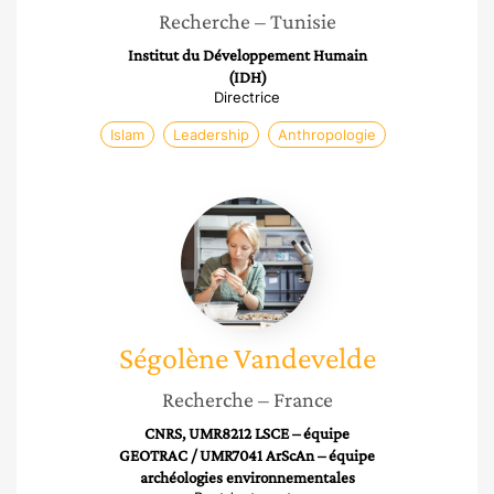
Recherche
– Tunisie
Institut du Développement Humain
(IDH)
Directrice
Islam
Leadership
Anthropologie
Ségolène
Vandevelde
Ségolène
Vandevelde
Recherche
– France
CNRS, UMR8212 LSCE – équipe
GEOTRAC / UMR7041 ArScAn – équipe
archéologies environnementales