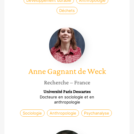
Développement durable
Anthropologie
Déchets
Anne
Gagnant
de
Weck
Anne
Gagnant de Weck
Recherche
– France
Université Paris Descartes
Docteure en sociologie et en
anthropologie
Sociologie
Anthropologie
Psychanalyse
Amel