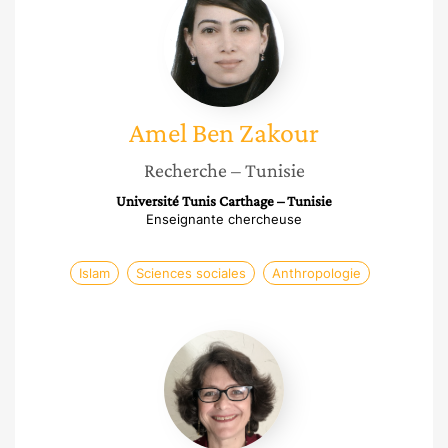
Ben
Zakour
Amel
Ben Zakour
Recherche
– Tunisie
Université Tunis Carthage – Tunisie
Enseignante chercheuse
Islam
Sciences sociales
Anthropologie
Ghislaine
Gallenga