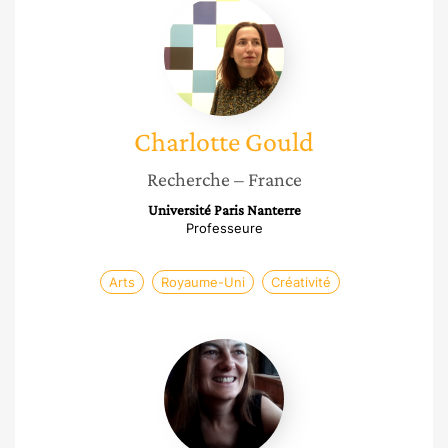
Charlotte
Gould
Charlotte
Gould
Recherche
– France
Université Paris Nanterre
Professeure
Arts
Royaume-Uni
Créativité
Caroline
Perrée