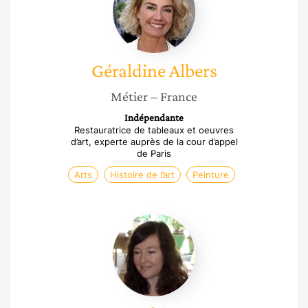
Géraldine
Albers
Métier
– France
Indépendante
Restauratrice de tableaux et oeuvres
d’art, experte auprès de la cour d’appel
de Paris
Arts
Histoire de l’art
Peinture
Anne-
sophie
Gomez