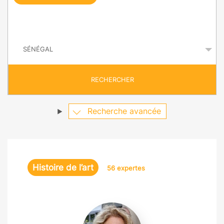
e
q
P
u
a
y
ê
s
t
RECHERCHER
e
Recherche avancée
Histoire de l’art
56 expertes
Géraldine
Albers