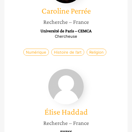
Caroline
Perrée
Recherche
– France
Université de Paris – CEMCA
Chercheuse
Numérique
Histoire de l’art
Religion
ÉIise
Haddad
ÉIise
Haddad
Recherche
– France