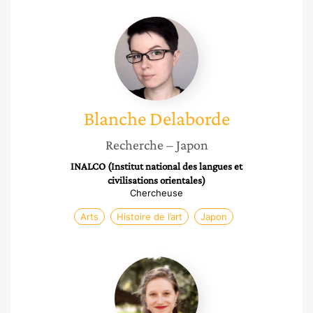
Blanche
Delaborde
Blanche
Delaborde
Recherche
– Japon
INALCO (Institut national des langues et
civilisations orientales)
Chercheuse
Arts
Histoire de l’art
Japon
Julie
Deschepper