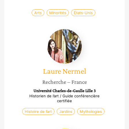
Arts
Minorités
États-Unis
Laure
Nermel
Laure
Nermel
Recherche
– France
Université Charles-de-Gaulle Lille 3
Historien de l’art / Guide conférencière
certifiée
Histoire de l’art
Jardins
Mythologies