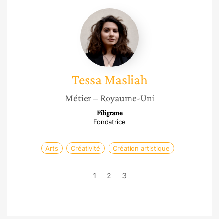
Tessa
Masliah
Tessa
Masliah
Métier
– Royaume-Uni
Filigrane
Fondatrice
Arts
Créativité
Création artistique
1
2
3