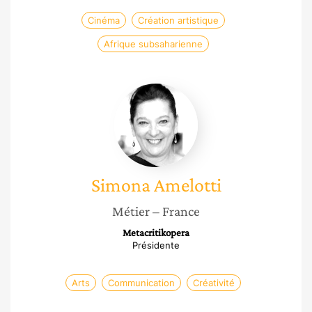
Cinéma
Création artistique
Afrique subsaharienne
Simona
Amelotti
Simona
Amelotti
Métier
– France
Metacritikopera
Présidente
Arts
Communication
Créativité