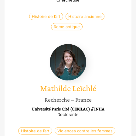
Chercheuse
Histoire de l’art
Histoire ancienne
Rome antique
Mathilde
Leïchlé
Mathilde
Leïchlé
Recherche
– France
Université Paris Cité (CERILAC) // INHA
Doctorante
Histoire de l’art
Violences contre les femmes