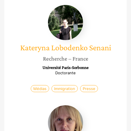
Kateryna
Lobodenko
Senani
Kateryna
Lobodenko Senani
Recherche
– France
Université Paris-Sorbonne
Doctorante
Médias
Immigration
Presse
Anna
Colin
Lebedev