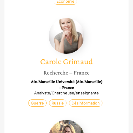
Économie
Carole
Grimaud
Carole
Grimaud
Recherche
– France
Aix-Marseille Université (Aix-Marseille)
– France
Analyste/Chercheuse/enseignante
Guerre
Russie
Désinformation
Victoire
Feuillebois