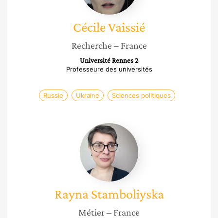
Cécile
Vaissié
Recherche
– France
Université Rennes 2
Professeure des universités
Russie
Ukraine
Sciences politiques
Rayna
Stamboliyska
Rayna
Stamboliyska
Métier
– France