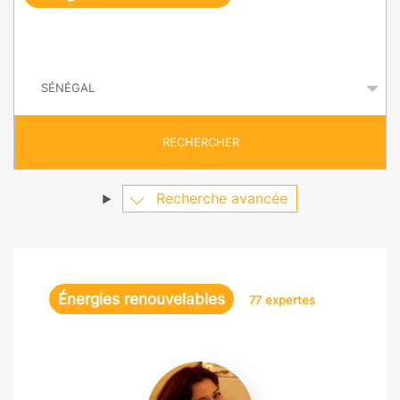
e
q
P
u
a
y
ê
s
t
RECHERCHER
e
Recherche avancée
Énergies renouvelables
77 expertes
Veronica
Bermudez