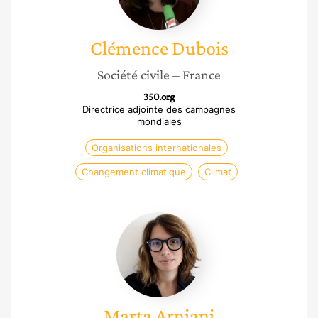
Clémence
Dubois
Société civile
– France
350.org
Directrice adjointe des campagnes
mondiales
Organisations internationales
Changement climatique
Climat
Marta
Arniani
Marta
Arniani