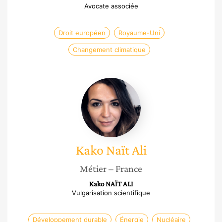
Avocate associée
Droit européen
Royaume-Uni
Changement climatique
Kako
Naït
Ali
Kako
Naït Ali
Métier
– France
Kako NAÏT ALI
Vulgarisation scientifique
Développement durable
Énergie
Nucléaire