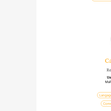
Ca
Re
Un
Maî
Langag
Comm