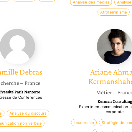
Analyse des médias
Analyse
Afroféminisme
Camille
Ariane
Debras
Ahmadi
Kerman
mille
Debras
Ariane
Ahma
Kermanshah
cherche
– France
Métier
– Franc
iversité Paris Nanterre
tresse de Conférences
Kerman Consulting
Experte en communication po
corporate
e
Analyse du discours
Leadership
Stratégie de co
unication non verbale