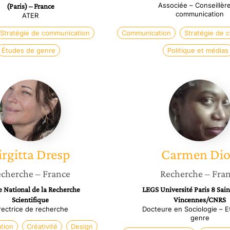
Associée – Conseillèr
(Paris) – France
communication
ATER
Stratégie de communication
Communication
Stratégie de 
Études de genre
Politique et médias
Birgitta
Carmen
Dresp
Diop
irgitta
Dresp
Carmen
Di
cherche
– France
Recherche
– Fra
 National de la Recherche
LEGS Université Paris 8 Sain
Scientifique
Vincennes/CNRS
rectrice de recherche
Docteure en Sociologie – 
genre
tion
Créativité
Design