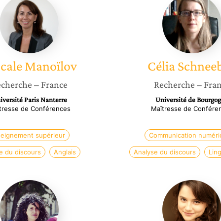
Manoïlov
Schneeb
cale
Manoïlov
Célia
Schneeb
cherche
– France
Recherche
– Fra
iversité Paris Nanterre
Université de Bourgo
tresse de Conférences
Maîtresse de Confére
eignement supérieur
Communication numéri
e du discours
Anglais
Analyse du discours
Lin
Yosra
Clara-
Ghliss
Doïna
Schmel