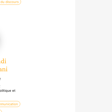
 du discours
shahani
di
ani
e
litique et
mmunication