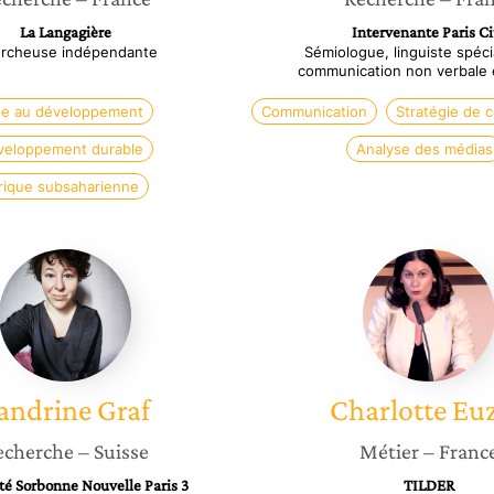
La Langagière
Intervenante Paris Ci
rcheuse indépendante
Sémiologue, linguiste spéci
communication non verbale 
de au développement
Communication
Stratégie de 
veloppement durable
Analyse des médias
rique subsaharienne
Sandrine
Charlot
Graf
Euzen
andrine
Graf
Charlotte
Eu
echerche
– Suisse
Métier
– Franc
té Sorbonne Nouvelle Paris 3
TILDER