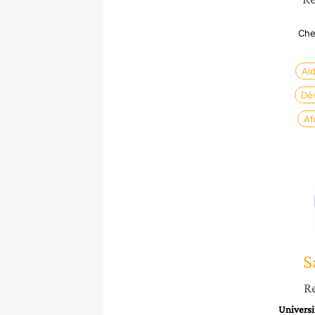
Che
Ai
Dé
Af
S
R
Universi