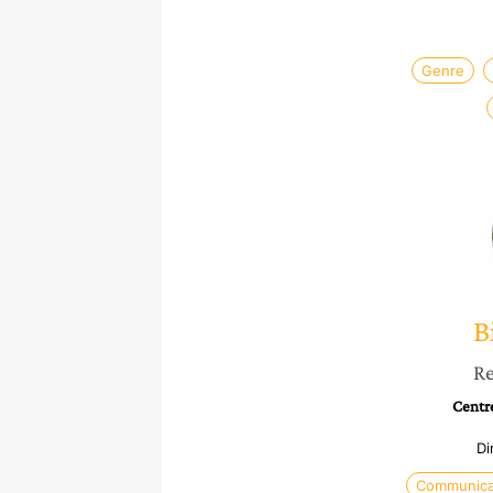
Genre
B
Re
Centre
Di
Communica