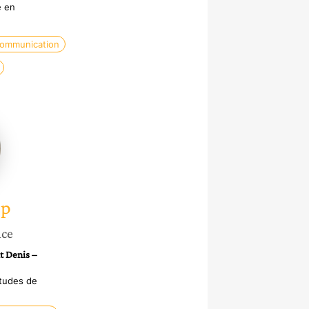
e en
communication
op
nce
t Denis –
Etudes de