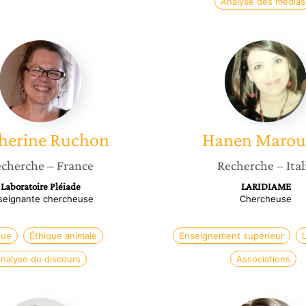
Analyse des médias
Catherine
Hanen
Ruchon
Maroua
herine
Ruchon
Hanen
Marou
cherche
– France
Recherche
– Ital
Laboratoire Pléiade
LARIDIAME
seignante chercheuse
Chercheuse
que
Éthique animale
Enseignement supérieur
L
nalyse du discours
Associations
Pascale
Célia