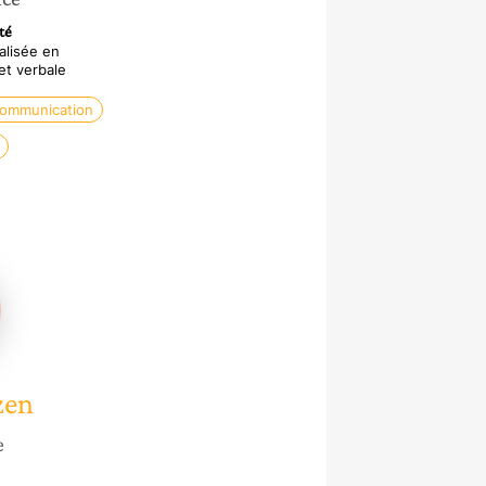
té
alisée en
et verbale
communication
te
zen
e