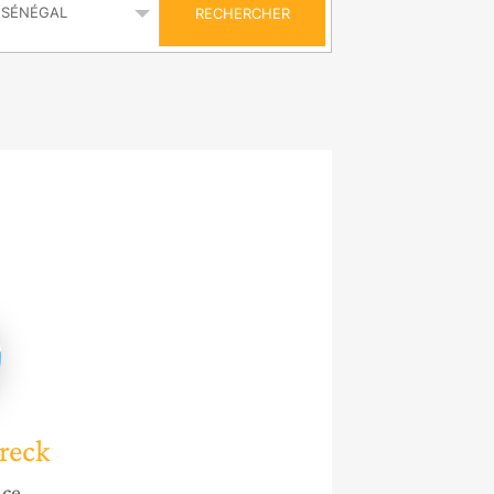
RECHERCHER
reck
reck
nce