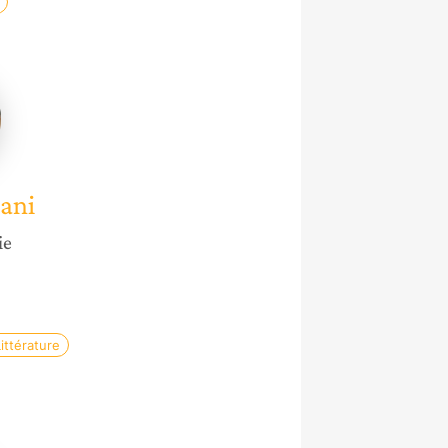
ni
ani
ie
ittérature