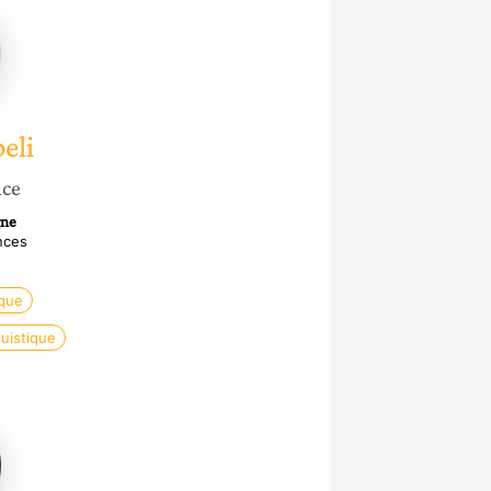
eli
eli
nce
gne
nces
que
guistique
ck