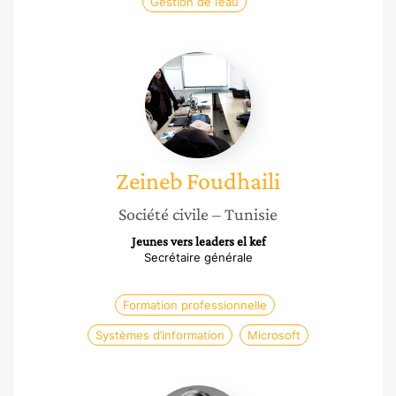
Gestion de l’eau
Zeineb
Foudhaili
Zeineb
Foudhaili
Société civile
– Tunisie
Jeunes vers leaders el kef
Secrétaire générale
Formation professionnelle
Systèmes d’information
Microsoft
Marie