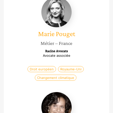
Pouget
Marie
Pouget
Métier
– France
Racine Avocats
Avocate associée
Droit européen
Royaume-Uni
Changement climatique
Myriam
Raymond