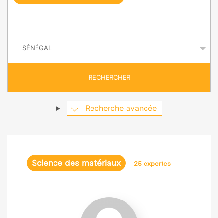
e
q
P
u
a
y
ê
s
t
RECHERCHER
e
Recherche avancée
Science des matériaux
25 expertes
Silvana
Mercone