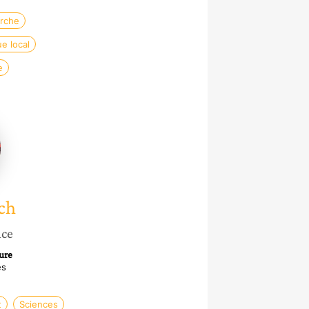
erche
e local
e
ch
nce
ure
es
t
Sciences