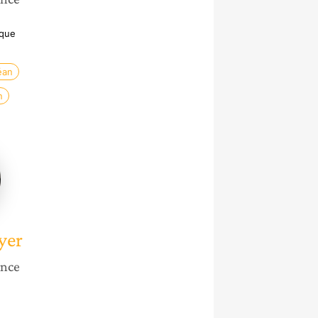
ique
éan
n
r
yer
ance