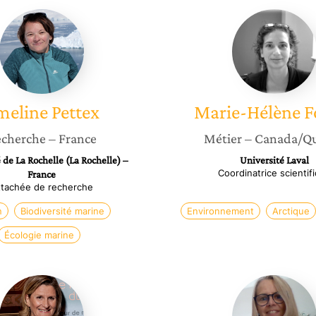
Emeline
Marie-
Pettex
Hélène
Forget
meline
Pettex
Marie-Hélène
F
cherche
– France
Métier
– Canada/Q
 de La Rochelle (La Rochelle) –
Université Laval
Coordinatrice scientif
France
ttachée de recherche
n
Biodiversité marine
Environnement
Arctique
Écologie marine
Marie-
Anne
Noelle
Petrenk
Tiné-