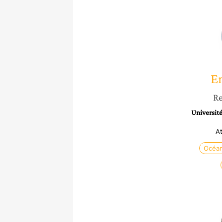
E
Re
Université
A
Océa