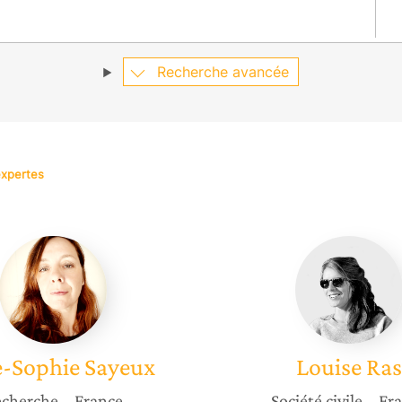
Recherche avancée
expertes
Anne-
Louise
Sophie
Ras
Sayeux
-Sophie
Sayeux
Louise
Ras
cherche
– France
Société civile
– Fr