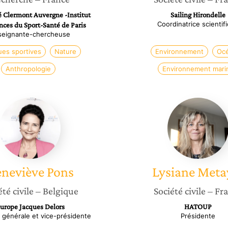
é Clermont Auvergne -Institut
Sailing Hirondelle
Coordinatrice scientif
nces du Sport-Santé de Paris
seignante-chercheuse
ues sportives
Nature
Environnement
Oc
Anthropologie
Environnement mari
Geneviève
Lysiane
Pons
Metaye
neviève
Pons
Lysiane
Meta
été civile
– Belgique
Société civile
– Fr
urope Jacques Delors
HATOUP
e générale et vice-présidente
Présidente