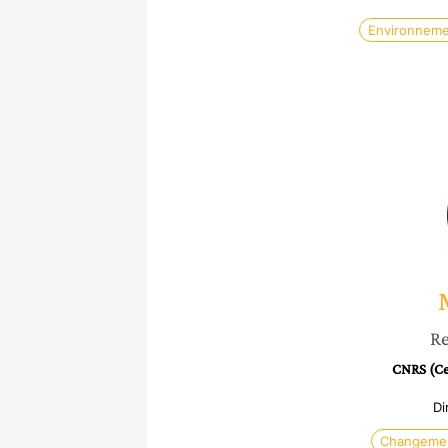
Environnem
Re
CNRS (Cen
Di
Changemen