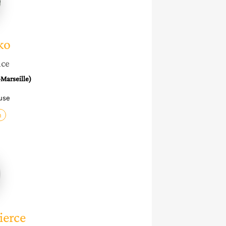
ko
nce
-Marseille)
use
n
ierce