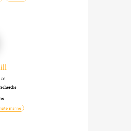
se
ill
nce
 recherche
che
rsité marine