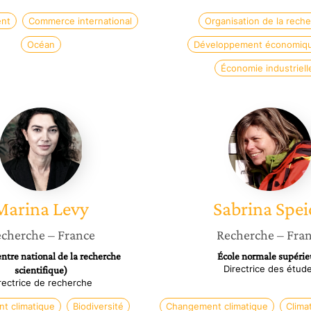
ent
Commerce international
Organisation de la rech
Océan
Développement économiqu
Économie industriell
Marina
Sabrina
Levy
Speich
Marina
Levy
Sabrina
Spei
cherche
– France
Recherche
– Fra
tre national de la recherche
École normale supérie
Directrice des étud
scientifique)
rectrice de recherche
t climatique
Biodiversité
Changement climatique
Clima