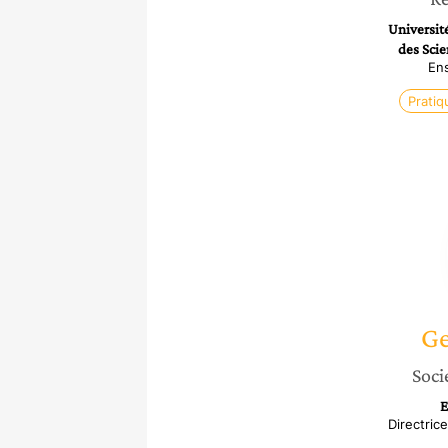
Universit
des Scie
En
Pratiq
Ge
Soci
E
Directric