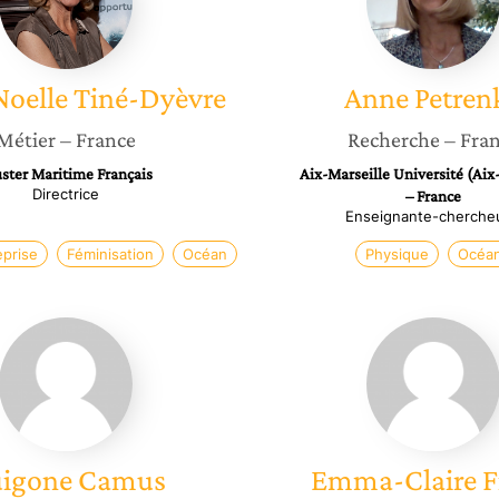
Dyèvre
Noelle
Tiné-Dyèvre
Anne
Petren
Métier
– France
Recherche
– Fra
ster Maritime Français
Aix-Marseille Université (Aix
Directrice
– France
Enseignante-cherche
eprise
Féminisation
Océan
Physique
Océa
Guigone
Emma-
Camus
Claire
Fierce
igone
Camus
Emma-Claire
F