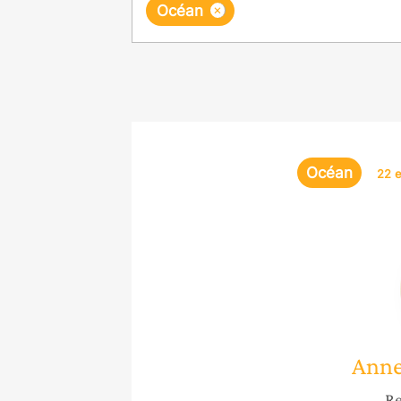
×
Océan
Océan
22 
Anne
Re