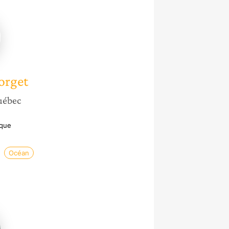
orget
uébec
ique
Océan
o