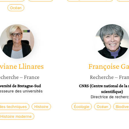
Océan
Sylviane
Françoi
Llinares
Gaill
lviane
Llinares
Françoise
Ga
cherche
– France
Recherche
– Fra
versité de Bretagne-Sud
CNRS (Centre national de la
esseure des universités
scientifique)
Directrice de recher
 des techniques
Histoire
Écologie
Océan
Biodive
Histoire moderne