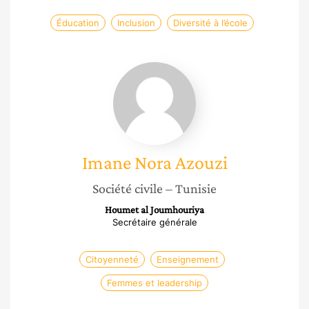
Éducation
Inclusion
Diversité à l’école
Imane
Nora
Azouzi
Imane Nora
Azouzi
Société civile
– Tunisie
Houmet al Joumhouriya
Secrétaire générale
Citoyenneté
Enseignement
Femmes et leadership