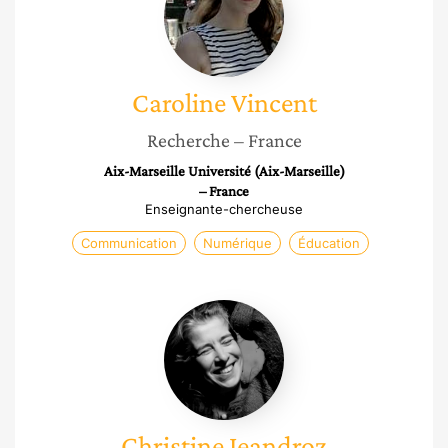
Caroline
Vincent
Recherche
– France
Aix-Marseille Université (Aix-Marseille)
– France
Enseignante-chercheuse
Communication
Numérique
Éducation
Christine
Jeandroz
Christine
Jeandroz