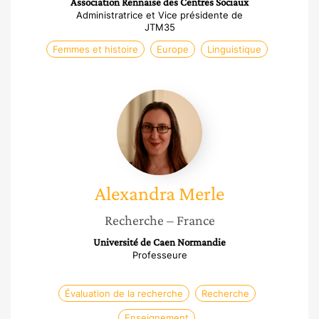
Association Rennaise des Centres Sociaux
Administratrice et Vice présidente de
JTM35
Femmes et histoire
Europe
Linguistique
Alexandra
Merle
Alexandra
Merle
Recherche
– France
Université de Caen Normandie
Professeure
Évaluation de la recherche
Recherche
Enseignement