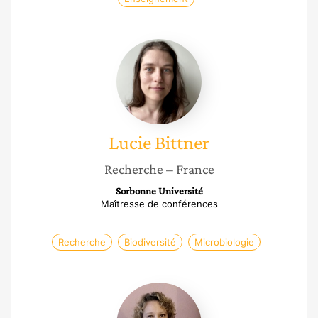
Lucie
Bittner
Lucie
Bittner
Recherche
– France
Sorbonne Université
Maîtresse de conférences
Recherche
Biodiversité
Microbiologie
Valentine
Favel-
kapoian