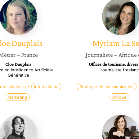
Cloe
Myriam
Dauplais
La
Selve
loe
Dauplais
Myriam
La Se
Métier
– France
Journaliste
– Afrique
Cloe Dauplais
Offices de tourisme, diver
e en Intelligence Artificielle
Journaliste freelan
Générative
ofessionnelle
Informatique
Stratégie de communication
Marketing
Afrique
Morgane
Florie-
Effroy
Anne
Hoff