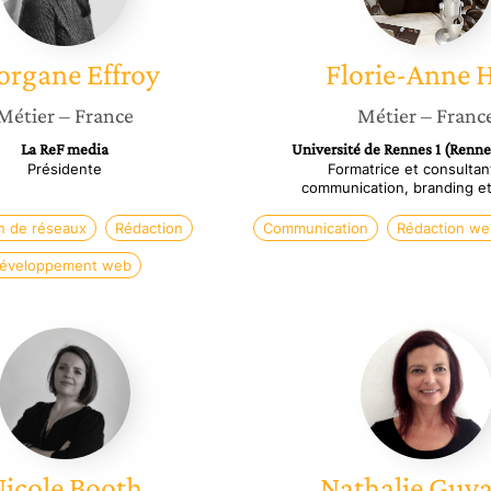
organe
Effroy
Florie-Anne
H
Métier
– France
Métier
– Franc
La ReF media
Université de Rennes 1 (Renne
Présidente
Formatrice et consultan
communication, branding e
n de réseaux
Rédaction
Communication
Rédaction we
éveloppement web
Nicole
Nathali
Booth
Guyade
icole
Booth
Nathalie
Guya