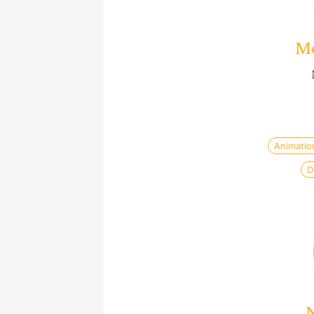
M
Animatio
D
N