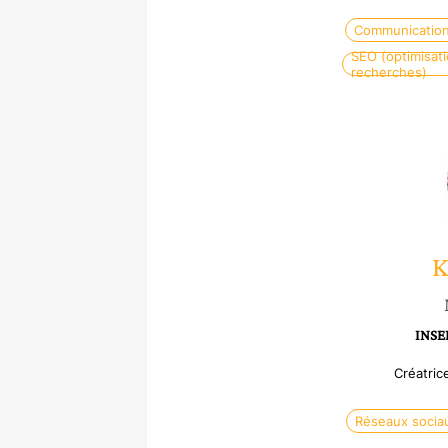
Communication
SEO (optimisat
recherches)
K
INSEE
Créatric
Réseaux socia