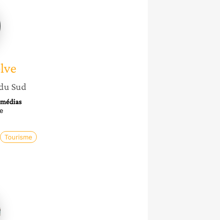
lve
 du Sud
s médias
ce
Tourisme