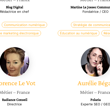
Blog Digital
Martine Le Jossec Commun
Rédactrice en chef
Fondatrice / CEO
Communication numérique
Stratégie de communica
ie marketing électronique
Éducation au numérique
Rés
Florence
Aurélie
Le
Bégat
Vot
orence
Le Vot
Aurélie
Bég
Métier
– France
Métier
– Franc
Radiance Conseil
Polaria
Directrice
Experte SEO / GE