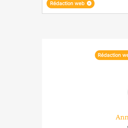
×
Rédaction web
Rédaction w
Ann