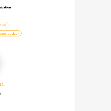
ication
tion
eaux sociaux
at
e
O