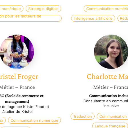
 numérique
Stratégie digitale
Communication numéri
ion pour les moteurs de
Intelligence artificielle
Réd
Kristel
Charlot
Froger
Marti
ristel
Froger
Charlotte
Ma
Métier
– France
Métier
– Franc
C (École de commerce et
Communication Inclus
Consultante en communi
management)
inclusive
e de l’agence Kristel Food et
L’atelier de Kristel
Traduction
Communication
ux
Communication numérique
Langue française