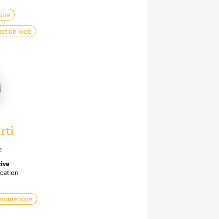
que
action web
te
rti
e
ive
cation
 numérique