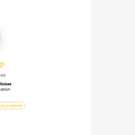
up
sse
 Suisse
cation
Journalisme