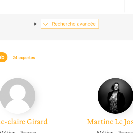
Recherche avancée
eb
24 expertes
Anne-
Martine
claire
Le
Girard
Jossec
e-claire
Girard
Martine
Le Jo
Métier
– France
Métier
– Franc