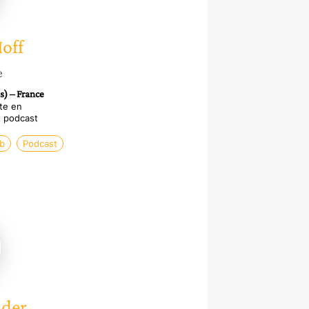
off
e
s) – France
te en
t podcast
b
Podcast
e
r
der