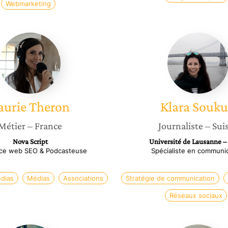
Webmarketing
Laurie
Klara
Theron
Soukup
aurie
Theron
Klara
Souk
Métier
– France
Journaliste
– Sui
Nova Script
Université de Lausanne –
ice web SEO & Podcasteuse
Spécialiste en communi
édias
Médias
Associations
Stratégie de communication
Réseaux sociaux