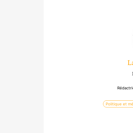
L
Rédactr
Politique et m