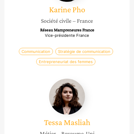
Karine
Pho
Société civile
– France
Réseau Mampreneures France
Vice-présidente France
Communication
Stratégie de communication
Entrepreneuriat des femmes
Tessa
Masliah
Tessa
Masliah
Métier
– Royaume-Uni