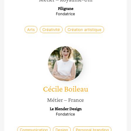
Filigrane
Fondatrice
Arts
Créativité
Création artistique
Cécile
Boileau
Cécile
Boileau
Métier
– France
Le Blender Design
Fondatrice
Communication
Design
Personal branding