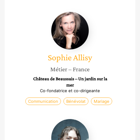
Sophie
Allisy
Sophie
Allisy
Métier
– France
Château de Beaussais – Un jardin sur la
mer
Co-fondatrice et co-dirigeante
Communication
Bénévolat
Mariage
Marie
Martine