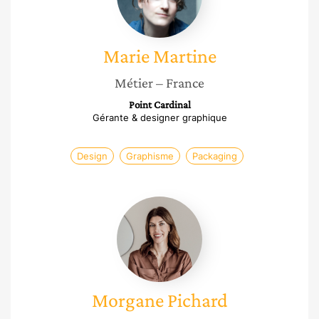
Marie
Martine
Métier
– France
Point Cardinal
Gérante & designer graphique
Design
Graphisme
Packaging
Morgane
Pichard
Morgane
Pichard