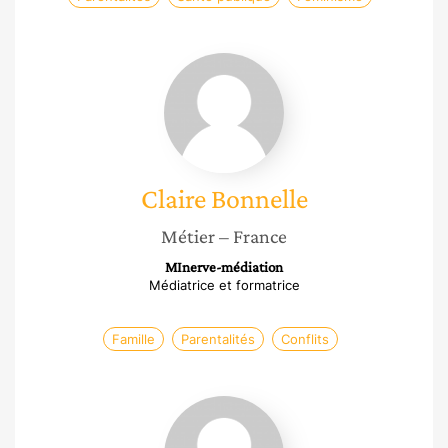
Claire
Bonnelle
Claire
Bonnelle
Métier
– France
MInerve-médiation
Médiatrice et formatrice
Famille
Parentalités
Conflits
Claude
Didierjean-
Jouveau