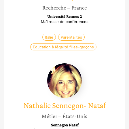
Recherche
– France
Université Rennes 2
Maîtresse de conférences
Italie
Parentalités
Éducation à l’égalité filles-garçons
Nathalie
Sennegon-
Nataf
Nathalie
Sennegon- Nataf
Métier
– États-Unis
Sennegon Nataf