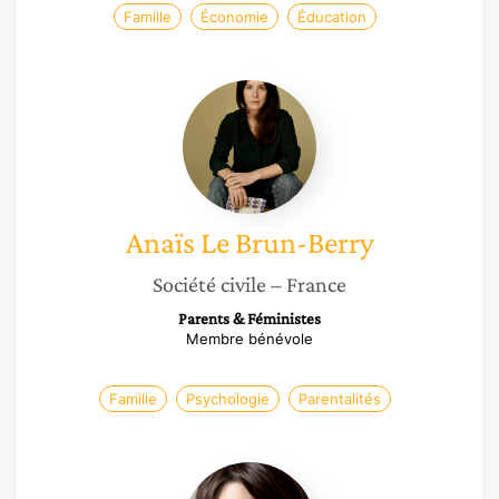
Famille
Économie
Éducation
Anaïs
Le
Brun-
Berry
Anaïs
Le Brun-Berry
Société civile
– France
Parents & Féministes
Membre bénévole
Famille
Psychologie
Parentalités
Amandine
Hancewicz