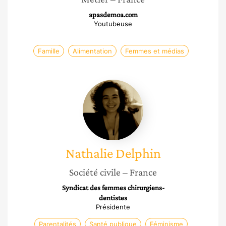
apasdemoa.com
Youtubeuse
Famille
Alimentation
Femmes et médias
Nathalie
Delphin
Nathalie
Delphin
Société civile
– France
Syndicat des femmes chirurgiens-
dentistes
Présidente
Parentalités
Santé publique
Féminisme