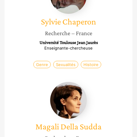
Sylvie
Chaperon
Recherche
– France
Université Toulouse Jean Jaurès
Enseignante-chercheuse
Genre
Sexualités
Histoire
Magali
Della
Sudda
Magali
Della Sudda