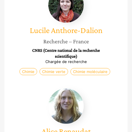
Dalion
Lucile
Anthore-Dalion
Recherche
– France
CNRS (Centre national de la recherche
scientifique)
Chargée de recherche
Chimie
Chimie verte
Chimie moléculaire
Alice
Renaudat
Alice
Renaudat